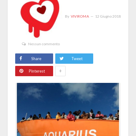
By
VIVIROMA
12 Giugno 2018
Nessun commento
Share
Tweet
+
Pinterest