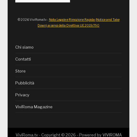
© 2026 ViviRoma.tv -
Nota Legale e Rimozione Rapida (Notice and Take
Down) ai sensi della Direttiva UE 2019/790
Chi siamo
Contatti
Store
Pubblicità
Privacy
ViviRoma Magazine
ViviRoma.tv - Copyright ©
2026
- Powered by
VIVIROMA