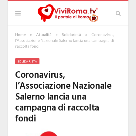
»
»
»
Home
Attualità
Solidarietà
Coronavirus,
l’Associazione Nazionale Salerno lancia una campagna di
raccolta fondi
SOLIDARIETÀ
Coronavirus,
l’Associazione Nazionale
Salerno lancia una
campagna di raccolta
fondi