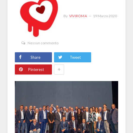
By
VIVIROMA
19 Marzo 2020
Nessun commento
Share
Tweet
+
Pinterest