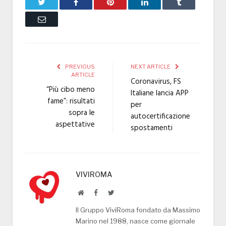
Twitter
Facebook
Pinterest
LinkedIn
Tumblr
Email
PREVIOUS
NEXT ARTICLE
ARTICLE
Coronavirus, FS
“Più cibo meno
Italiane lancia APP
fame”: risultati
per
sopra le
autocertificazione
aspettative
spostamenti
VIVIROMA
Website
Facebook
Twitter
Il Gruppo ViviRoma fondato da Massimo
Marino nel 1988, nasce come giornale