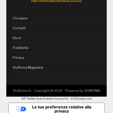
Down) ai sensi della Direttiva UE 2019/790
Chi siamo
Contatti
Store
Pubblicità
Privacy
ViviRoma Magazine
ViviRoma.tv - Copyright ©
2026
- Powered by
VIVIROMA
WP Twitter Auto Publish
Powered By :
XYZScripts.com
Le tue preferenze relative alla
privacy