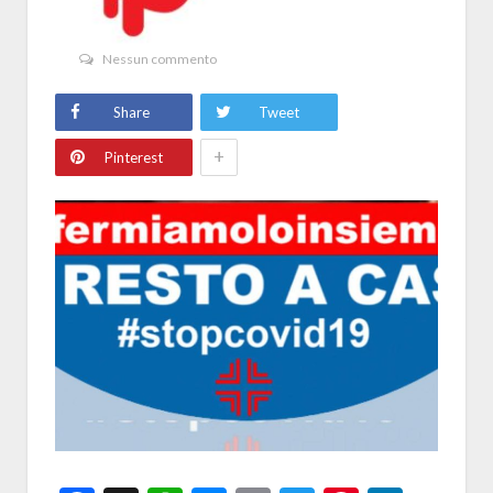
Nessun commento
Share
Tweet
+
Pinterest