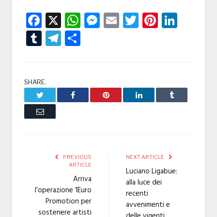
Facebook
X
WhatsApp
Messenger
Email
Twitter
Pintere
Linke
Tumblr
Telegram
Condividi
SHARE.
Twitter
Facebook
Pinterest
LinkedIn
Tumblr
Email
PREVIOUS
NEXT ARTICLE
ARTICLE
Luciano Ligabue:
Arriva
alla luce dei
l’operazione 1Euro
recenti
Promotion per
avvenimenti e
sostenere artisti
delle vigenti