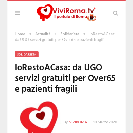
»
»
»
Home
Attualità
Solidarietà
IoRestoACasa:
da UGO servizi gratuiti per Over65 e pazienti fragili
SOLIDARIETÀ
IoRestoACasa: da UGO
servizi gratuiti per Over65
e pazienti fragili
By
VIVIROMA
13 Marzo 2020