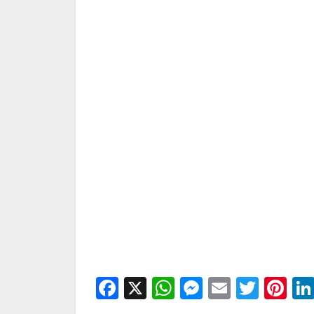
Facebook
X
WhatsApp
Messenge
Email
Twitt
Pi