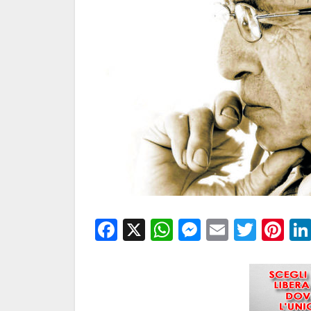
Facebook
X
WhatsApp
Messenge
Email
Twitt
Pi