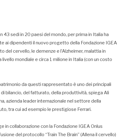
n 43 sedi in 20 paesi del mondo, per prima in Italia ha
ute ai dipendenti il nuovo progetto della Fondazione IGEA
o del cervello, le demenze e l’Alzheimer, malattia in
livello mondiale e circa 1 milione in Italia (con un costo
 patrimonio da questi rappresentato è uno dei principali
di bilancio, del fatturato, della produttività, spiega Ali
, azienda leader internazionale nel settore della
uto, tra cui ad esempio le prestigiose Ferrari.
volge in collaborazione con la Fondazione IGEA Onlus
sione del protocollo “Train The Brain” (Allena il cervello)