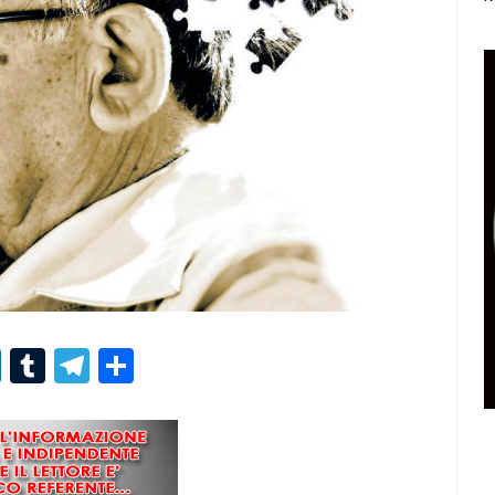
r
er
nterest
LinkedIn
Tumblr
Telegram
Condividi