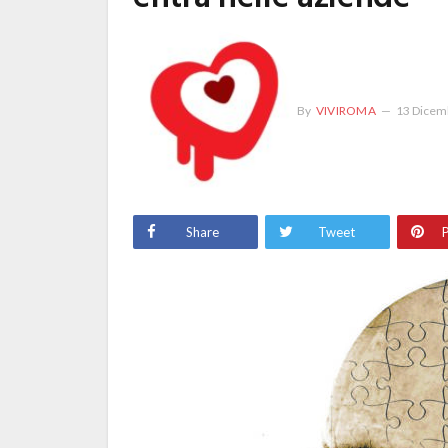
By
VIVIROMA
13 Dicem
Share
Tweet
P