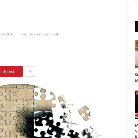
bre 2018
Nessun commento
+
interest
S
M
M
V
R