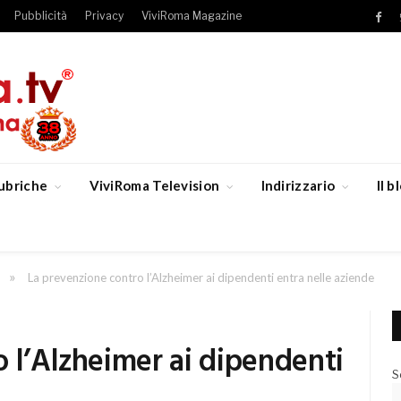
Pubblicità
Privacy
ViviRoma Magazine
Fac
ubriche
ViviRoma Television
Indirizzario
Il 
»
La prevenzione contro l’Alzheimer ai dipendenti entra nelle aziende
 l’Alzheimer ai dipendenti
S