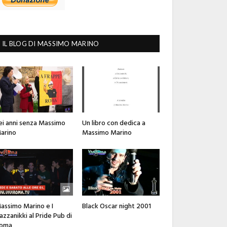
IL BLOG DI MASSIMO MARINO
ei anni senza Massimo
Un libro con dedica a
arino
Massimo Marino
assimo Marino e I
Black Oscar night 2001
azzanikki al Pride Pub di
oma