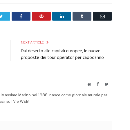
Twitter
Facebook
Pinterest
LinkedIn
Tumblr
Email
E
NEXT ARTICLE
a
Dal de­ser­to al­le capitali europee, le nuo­ve
o
proposte dei tour operator per capodanno
Website
Facebook
Twitter
a Massimo Marino nel 1988, nasce come giornale murale per
azine, TV e WEB.