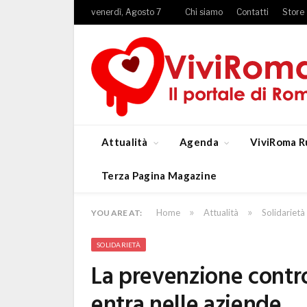
venerdì, Agosto 7
Chi siamo
Contatti
Store
Attualità
Agenda
ViviRoma R
Terza Pagina Magazine
»
»
Home
Attualità
Solidarietà
YOU ARE AT:
SOLIDARIETÀ
La prevenzione contro
entra nelle aziende