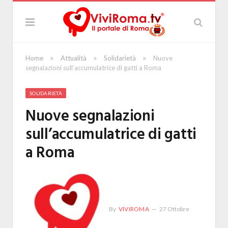
»
»
»
Home
Attualità
Solidarietà
Nuove
segnalazioni sull’accumulatrice di gatti a Roma
SOLIDARIETÀ
Nuove segnalazioni
sull’accumulatrice di gatti
a Roma
By
VIVIROMA
27 Ottobre