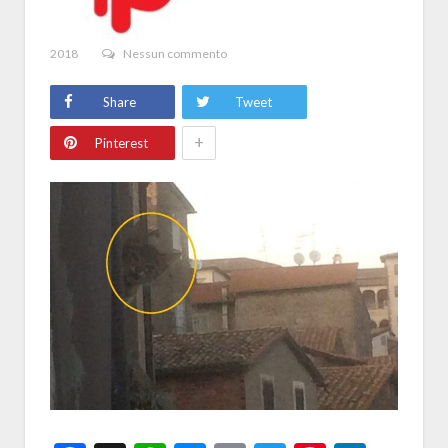
2018
Nessun commento
Share
Tweet
+
Pinterest