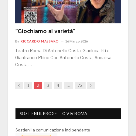
“Giochiamo al varietà”
By
RICCARDO MASSARO
16 Marzo 2026
Teatro Roma Di Antonello Costa, Gianluca Irti e
Gianfranco Phino Con Antonello Costa, Annalisa
Costa,…
Previous
Next
1
2
3
4
…
72
SOSTIENI IL PROGETTO VIVIROMA
Sostieni la comunicazione indipendente