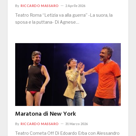
By
RICCARDO MASSARO
2 Aprile 2026
Teatro Roma “Letizia va alla guerra” -La suora, la
sposa e la puttana- Di Agnese…
Maratona di New York
By
RICCARDO MASSARO
31 Marzo 2026
Teatro Cometa Off Di Edoardo Erba con Alessandro