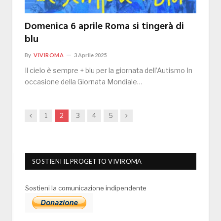
Domenica 6 aprile Roma si tingerà di
blu
By
VIVIROMA
3 Aprile 2025
Il cielo è sempre + blu per la giornata dell’Autismo In
occasione della Giornata Mondiale…
Previous
Next
1
2
3
4
5
SOSTIENI IL PROGETTO VIVIROMA
Sostieni la comunicazione indipendente