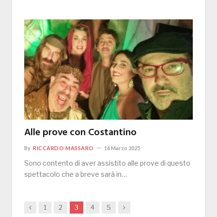
Alle prove con Costantino
By
RICCARDO MASSARO
16 Marzo 2025
Sono contento di aver assistito alle prove di questo
spettacolo che a breve sarà in…
Previous
Next
1
2
3
4
5