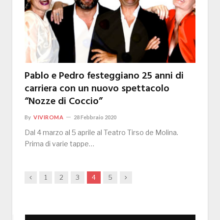
Pablo e Pedro festeggiano 25 anni di
carriera con un nuovo spettacolo
“Nozze di Coccio”
By
VIVIROMA
28 Febbraio 2020
Dal 4 marzo al 5 aprile al Teatro Tirso de Molina.
Prima di varie tappe…
Previous
Next
1
2
3
4
5