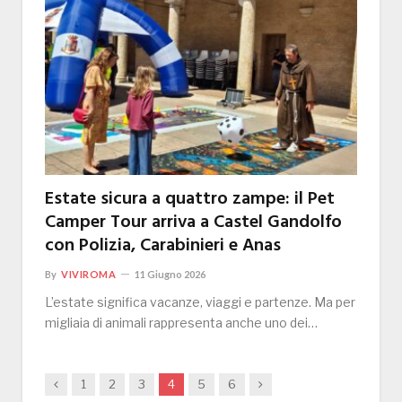
Estate sicura a quattro zampe: il Pet
Camper Tour arriva a Castel Gandolfo
con Polizia, Carabinieri e Anas
By
VIVIROMA
11 Giugno 2026
L’estate significa vacanze, viaggi e partenze. Ma per
migliaia di animali rappresenta anche uno dei…
Previous
Next
1
2
3
4
5
6