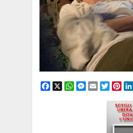
Facebook
X
WhatsApp
Messenge
Email
Twitt
Pi