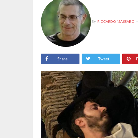
By
RICCARDO MASSARO
Share
Tweet
P