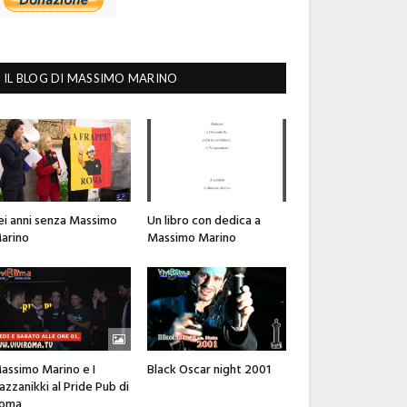
IL BLOG DI MASSIMO MARINO
ei anni senza Massimo
Un libro con dedica a
arino
Massimo Marino
assimo Marino e I
Black Oscar night 2001
azzanikki al Pride Pub di
oma