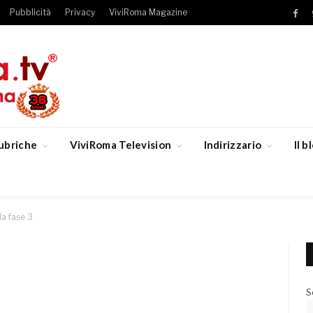
Pubblicità
Privacy
ViviRoma Magazine
Fac
ubriche
ViviRoma Television
Indirizzario
Il 
la fase 3
S