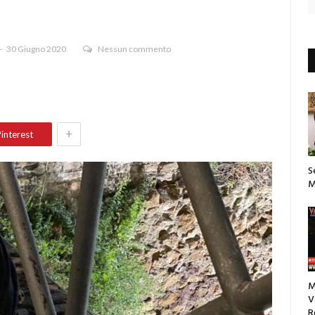
30 Giugno 2020
Nessun commento
+
interest
S
M
M
V
R