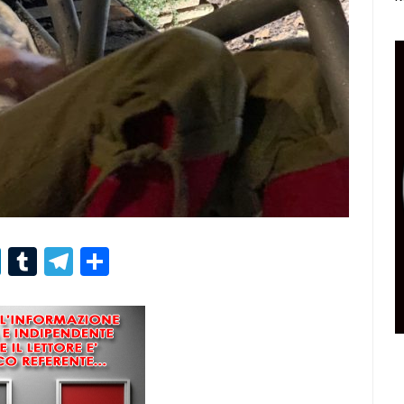
r
er
nterest
LinkedIn
Tumblr
Telegram
Condividi