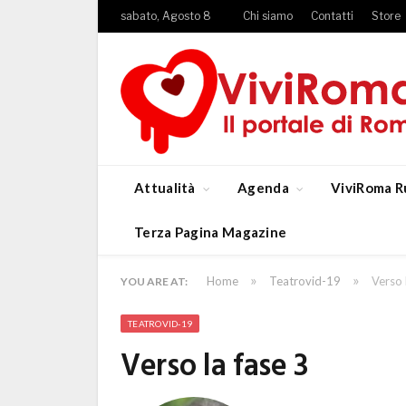
sabato, Agosto 8
Chi siamo
Contatti
Store
Attualità
Agenda
ViviRoma R
Terza Pagina Magazine
»
»
Home
Teatrovid-19
Verso 
YOU ARE AT:
TEATROVID-19
Verso la fase 3