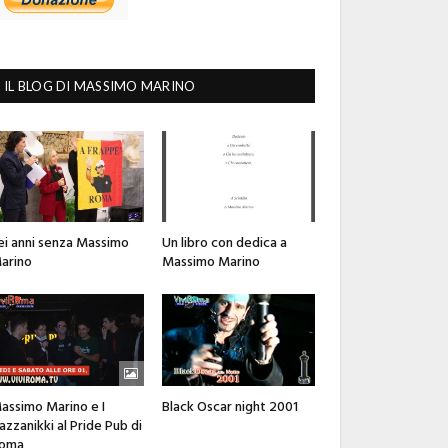
IL BLOG DI MASSIMO MARINO
ei anni senza Massimo
Un libro con dedica a
arino
Massimo Marino
assimo Marino e I
Black Oscar night 2001
azzanikki al Pride Pub di
oma