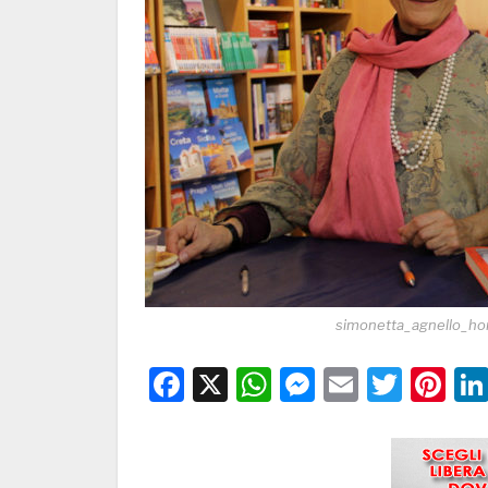
simonetta_agnello_hor
Facebook
X
WhatsApp
Messenge
Email
Twitt
Pi