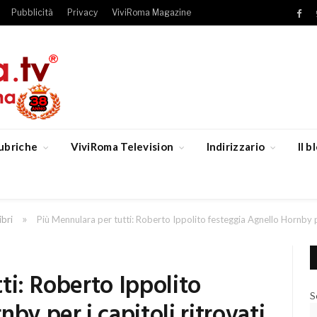
Pubblicità
Privacy
ViviRoma Magazine
Fac
ubriche
ViviRoma Television
Indirizzario
Il 
»
ibri
Più Mennulara per tutti: Roberto Ippolito festeggia Agnello Hornby pe
ti: Roberto Ippolito
S
by per i capitoli ritrovati