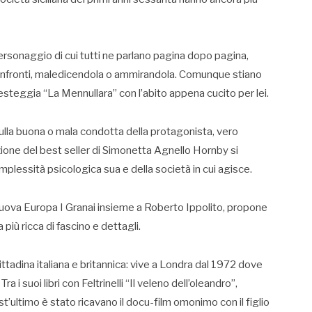
personaggio di cui tutti ne parlano pagina dopo pagina,
onfronti, maledicendola o ammirandola. Comunque stiano
 festeggia “La Mennullara” con l’abito appena cucito per lei.
sulla buona o mala condotta della protagonista, vero
ione del best seller di Simonetta Agnello Hornby si
omplessità psicologica sua e della società in cui agisce.
Nuova Europa I Granai insieme a Roberto Ippolito, propone
più ricca di fascino e dettagli.
tadina italiana e britannica: vive a Londra dal 1972 dove
a i suoi libri con Feltrinelli “Il veleno dell’oleandro”,
ultimo è stato ricavano il docu-film omonimo con il figlio