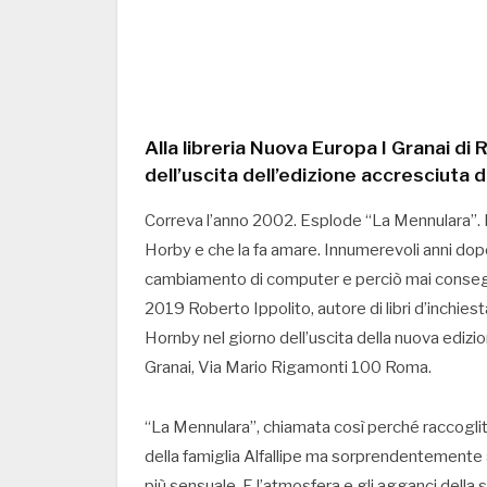
Alla libreria Nuova Europa I Granai di
dell’uscita dell’edizione accresciuta 
Correva l’anno 2002. Esplode “La Mennulara”
Horby e che la fa amare. Innumerevoli anni dopo la
cambiamento di computer e perciò mai consegnati
2019 Roberto Ippolito, autore di libri d’inchiest
Hornby nel giorno dell’uscita della nuova edizio
Granai, Via Mario Rigamonti 100 Roma.
“La Mennulara”, chiamata così perché raccoglit
della famiglia Alfallipe ma sorprendentemente 
più sensuale. E l’atmosfera e gli agganci della 