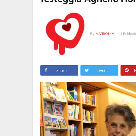
By
VIVIROMA
5 Febbrai
Share
Tweet
P