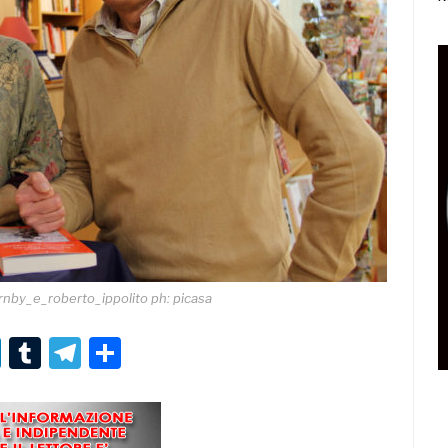
nby_e_roberto_ippolito ph: picasa
r
er
nterest
LinkedIn
Tumblr
Telegram
Condividi