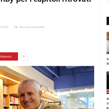
o 2019
Nessun commento
+
interest
S
M
M
V
R