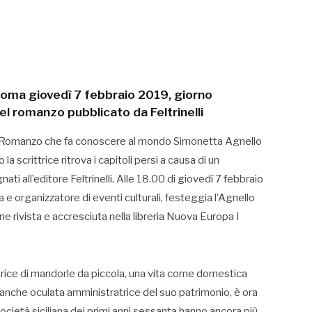
 Roma giovedì 7 febbraio 2019, giorno
del romanzo pubblicato da Feltrinelli
. Romanzo che fa conoscere al mondo Simonetta Agnello
 scrittrice ritrova i capitoli persi a causa di un
 all’editore Feltrinelli. Alle 18.00 di giovedì 7 febbraio
a e organizzatore di eventi culturali, festeggia l’Agnello
ne rivista e accresciuta nella libreria Nuova Europa I
rice di mandorle da piccola, una vita come domestica
anche oculata amministratrice del suo patrimonio, è ora
società siciliana dei primi anni sessanta hanno ancora più