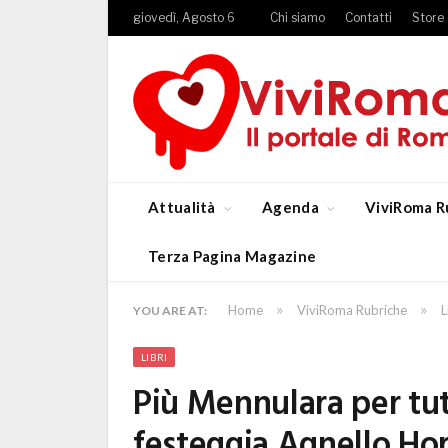
giovedì, Agosto 6
Chi siamo
Contatti
Store
Attualità
Agenda
ViviRoma R
Terza Pagina Magazine
»
»
Home
ViviRoma Rubriche
L
YOU ARE AT:
LIBRI
Più Mennulara per tut
festeggia Agnello Horn