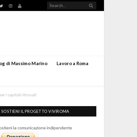
TikTok
ebook
Twitter
Instagram
YouTube
blog di Massimo Marino
Lavoro a Roma
r i capitoli ritrovati
SOSTIENI IL PROGETTO VIVIROMA
ostieni la comunicazione indipendente