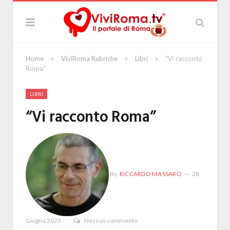
»
»
»
Home
ViviRoma Rubriche
Libri
“Vi racconto
Roma”
LIBRI
“Vi racconto Roma”
By
RICCARDO MASSARO
28
Giugno 2023
Nessun commento