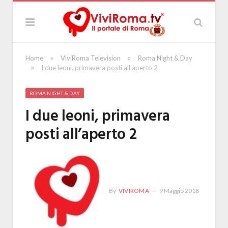
»
»
Home
ViviRoma Television
Roma Night & Day
»
I due leoni, primavera posti all’aperto 2
ROMA NIGHT & DAY
I due leoni, primavera
posti all’aperto 2
By
VIVIROMA
9 Maggio 2018