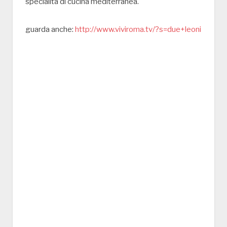
specialità di cucina mediterranea.
guarda anche:
http://www.viviroma.tv/?s=due+leoni