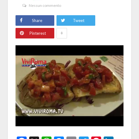
Nessun commento
Share
Tweet
+
Pinterest