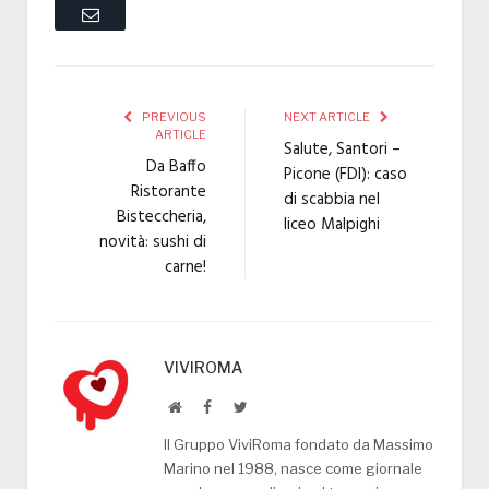
Email
PREVIOUS
NEXT ARTICLE
ARTICLE
Salute, Santori –
Da Baffo
Picone (FDI): caso
Ristorante
di scabbia nel
Bisteccheria,
liceo Malpighi
novità: sushi di
carne!
VIVIROMA
Website
Facebook
Twitter
Il Gruppo ViviRoma fondato da Massimo
Marino nel 1988, nasce come giornale