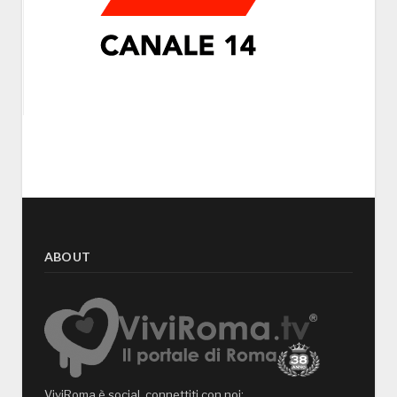
ABOUT
ViviRoma è social, connettiti con noi: