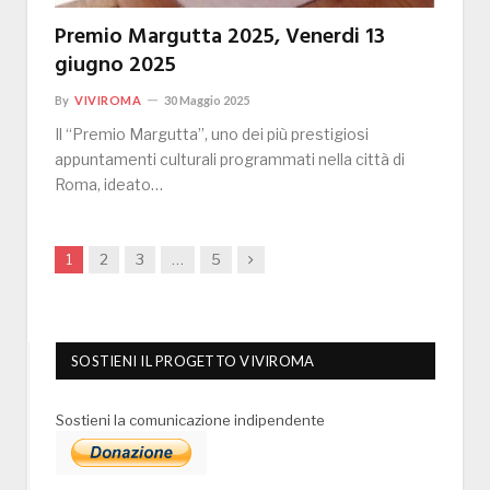
Premio Margutta 2025, Venerdi 13
giugno 2025
By
VIVIROMA
30 Maggio 2025
Il “Premio Margutta”, uno dei più prestigiosi
appuntamenti culturali programmati nella città di
Roma, ideato…
Next
1
2
3
…
5
SOSTIENI IL PROGETTO VIVIROMA
Sostieni la comunicazione indipendente