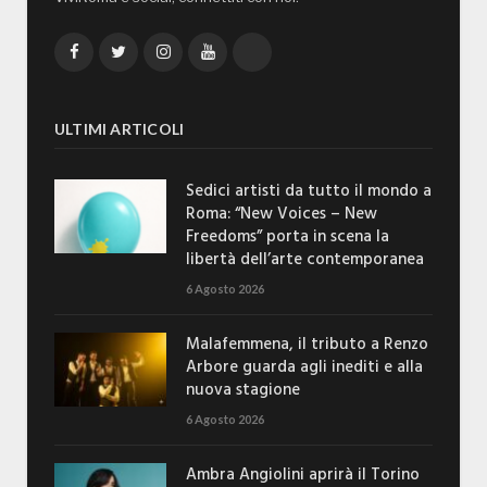
Facebook
Twitter
Instagram
YouTube
TikTok
ULTIMI ARTICOLI
Sedici artisti da tutto il mondo a
Roma: “New Voices – New
Freedoms” porta in scena la
libertà dell’arte contemporanea
6 Agosto 2026
Malafemmena, il tributo a Renzo
Arbore guarda agli inediti e alla
nuova stagione
6 Agosto 2026
Ambra Angiolini aprirà il Torino