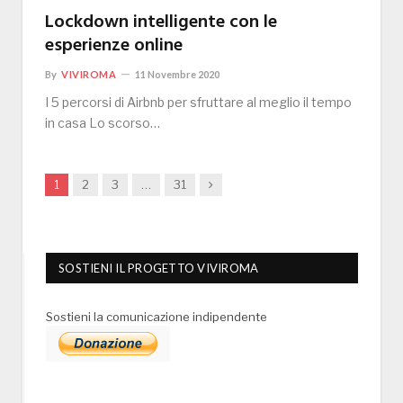
Lockdown intelligente con le
esperienze online
By
VIVIROMA
11 Novembre 2020
I 5 percorsi di Airbnb per sfruttare al meglio il tempo
in casa Lo scorso…
Next
1
2
3
…
31
SOSTIENI IL PROGETTO VIVIROMA
Sostieni la comunicazione indipendente