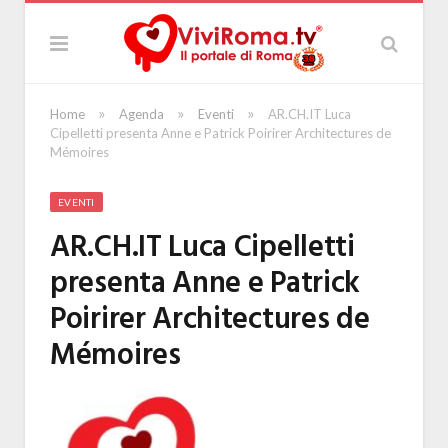
»
»
»
Home
Agenda
Eventi
AR.CH.IT Luca
Cipelletti presenta Anne e Patrick Poirirer Architectures de
Mémoires
EVENTI
AR.CH.IT Luca Cipelletti
presenta Anne e Patrick
Poirirer Architectures de
Mémoires