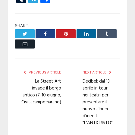
SHARE.
Twitter
Facebook
Pinterest
LinkedIn
Tumblr
Email
PREVIOUS ARTICLE
NEXT ARTICLE
La Street Art
Decibel: dal 13
invade il borgo
aprile in tour
antico (7-10 giugno,
nei teatri per
Civitacampomarano)
presentare il
nuovo album
d’inediti
“L’ANTICRISTO”