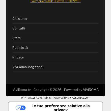
Down) ai sensi della Direttiva UE 2019/790
Chi siamo
Contatti
Store
Pubblicità
Privacy
ViviRoma Magazine
ViviRoma.tv - Copyright ©
2026
- Powered by
VIVIROMA
WP Twitter Auto Publish
Powered By :
XYZScripts.com
Le tue preferenze relative alla
privacy