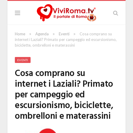
»
»
»
Home
Agenda
Eventi
Cosa comprano su
internet i Laziali? Primato per campeggio ed escursionismo,
biciclette, ombrelloni e materassini
EVENTI
Cosa comprano su
internet i Laziali? Primato
per campeggio ed
escursionismo, biciclette,
ombrelloni e materassini