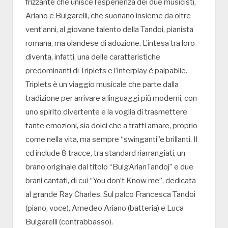
frizzante che unisce l’esperienza dei due musicisti,
Ariano e Bulgarelli, che suonano insieme da oltre
vent’anni, al giovane talento della Tandoi, pianista
romana, ma olandese di adozione. L’intesa tra loro
diventa, infatti, una delle caratteristiche
predominanti di Triplets e l’interplay è palpabile.
Triplets è un viaggio musicale che parte dalla
tradizione per arrivare a linguaggi più moderni, con
uno spirito divertente e la voglia di trasmettere
tante emozioni, sia dolci che a tratti amare, proprio
come nella vita, ma sempre “swinganti”e brillanti. Il
cd include 8 tracce, tra standard riarrangiati, un
brano originale dal titolo “BulgArianTandoj” e due
brani cantati, di cui “You don’t Know me”, dedicata
al grande Ray Charles. Sul palco Francesca Tandoi
(piano, voce), Amedeo Ariano (batteria) e Luca
Bulgarelli (contrabbasso).