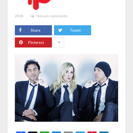
2018
Nessun commento
Share
Tweet
+
Pinterest