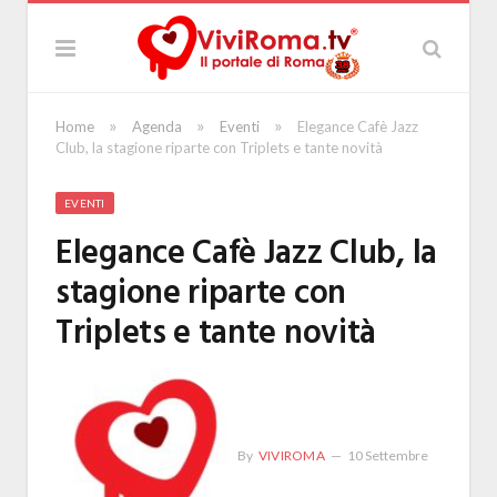
»
»
»
Home
Agenda
Eventi
Elegance Cafè Jazz
Club, la stagione riparte con Triplets e tante novità
EVENTI
Elegance Cafè Jazz Club, la
stagione riparte con
Triplets e tante novità
By
VIVIROMA
10 Settembre