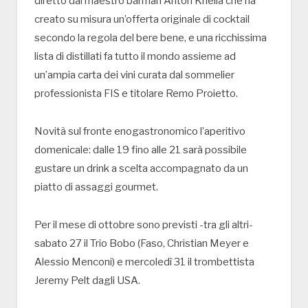
diretto dal maestro barman Anton Khella che ha
creato su misura un’offerta originale di cocktail
secondo la regola del bere bene, e una ricchissima
lista di distillati fa tutto il mondo assieme ad
un’ampia carta dei vini curata dal sommelier
professionista FIS e titolare Remo Proietto.
Novità sul fronte enogastronomico l’aperitivo
domenicale: dalle 19 fino alle 21 sarà possibile
gustare un drink a scelta accompagnato da un
piatto di assaggi gourmet.
Per il mese di ottobre sono previsti -tra gli altri-
sabato 27 il Trio Bobo (Faso, Christian Meyer e
Alessio Menconi) e mercoledì 31 il trombettista
Jeremy Pelt dagli USA.