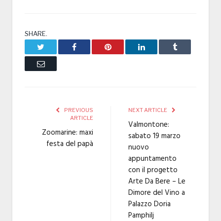
SHARE.
Twitter
Facebook
Pinterest
LinkedIn
Tumblr
Email
PREVIOUS
NEXT ARTICLE
ARTICLE
Valmontone:
Zoomarine: maxi
sabato 19 marzo
festa del papà
nuovo
appuntamento
con il progetto
Arte Da Bere – Le
Dimore del Vino a
Palazzo Doria
Pamphilj