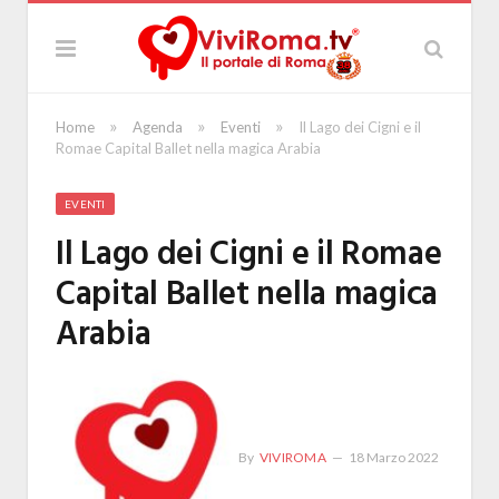
»
»
»
Home
Agenda
Eventi
Il Lago dei Cigni e il
Romae Capital Ballet nella magica Arabia
EVENTI
Il Lago dei Cigni e il Romae
Capital Ballet nella magica
Arabia
By
VIVIROMA
18 Marzo 2022