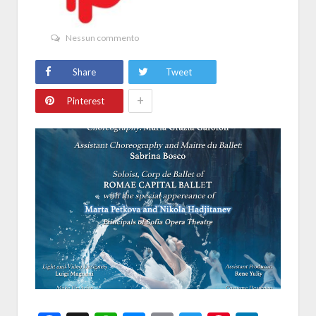
Nessun commento
Share
Tweet
+
Pinterest