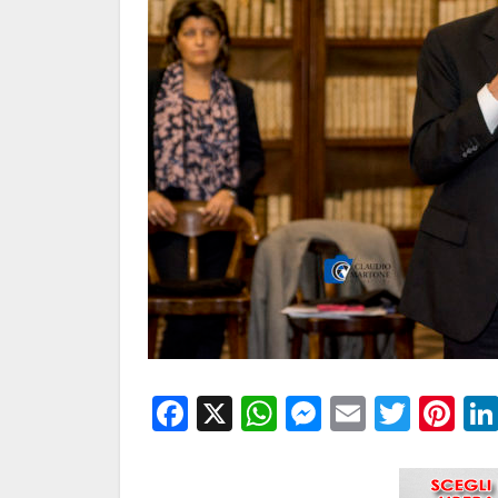
Facebook
X
WhatsApp
Messenge
Email
Twitt
Pi