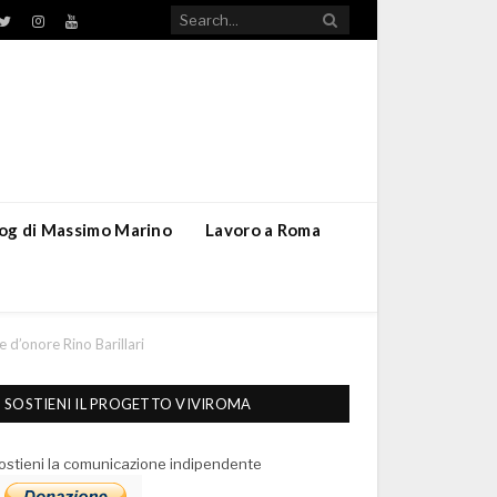
TikTok
ebook
Twitter
Instagram
YouTube
blog di Massimo Marino
Lavoro a Roma
 d’onore Rino Barillari
SOSTIENI IL PROGETTO VIVIROMA
ostieni la comunicazione indipendente