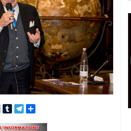
r
er
nterest
LinkedIn
Tumblr
Telegram
Condividi