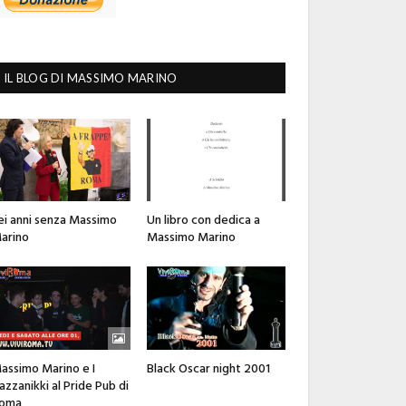
IL BLOG DI MASSIMO MARINO
ei anni senza Massimo
Un libro con dedica a
arino
Massimo Marino
assimo Marino e I
Black Oscar night 2001
azzanikki al Pride Pub di
oma