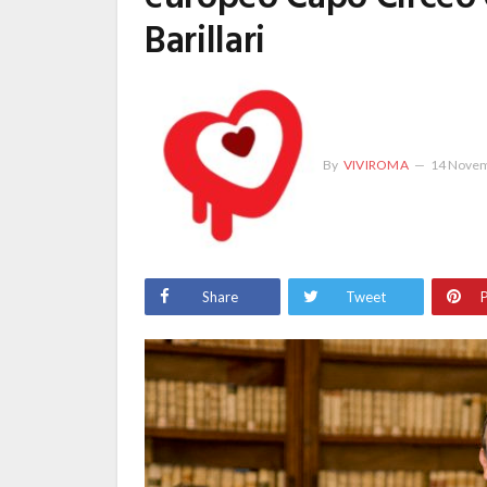
Barillari
By
VIVIROMA
14 Novem
Share
Tweet
P