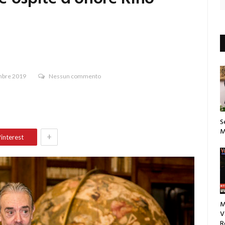
bre 2019
Nessun commento
S
M
+
interest
M
V
R