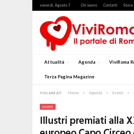
venerdì, Agosto 7
Chi siamo
Contatti
Store
Attualità
Agenda
ViviRoma R
Terza Pagina Magazine
»
»
»
Home
Agenda
Eventi
YOU ARE AT:
EVENTI
Illustri premiati alla
europeo Capo Circeo 