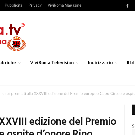
Pubblicità
Privacy
ViviRoma Magazine
Fac
ubriche
ViviRoma Television
Indirizzario
Il 
Illustri premiati alla XXXVIII edizione del Premio europeo Capo Circeo e ospite
 XXXVIII edizione del Premio
S
e ospite d’onore Rino