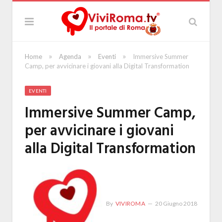
»
»
»
Home
Agenda
Eventi
Immersive Summer
Camp, per avvicinare i giovani alla Digital Transformation
EVENTI
Immersive Summer Camp,
per avvicinare i giovani
alla Digital Transformation
By
VIVIROMA
20 Giugno 2018