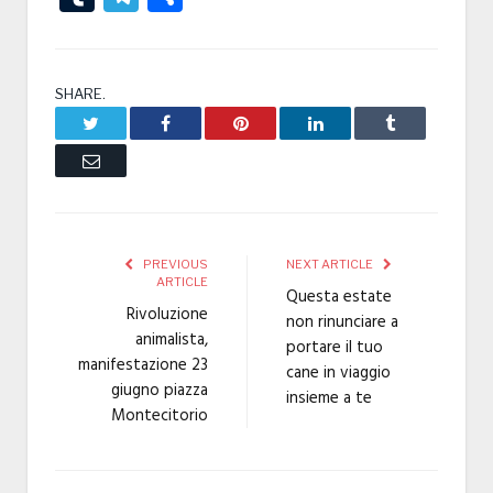
SHARE.
Twitter
Facebook
Pinterest
LinkedIn
Tumblr
Email
PREVIOUS
NEXT ARTICLE
ARTICLE
Questa estate
Rivoluzione
non rinunciare a
animalista,
portare il tuo
manifestazione 23
cane in viaggio
giugno piazza
insieme a te
Montecitorio