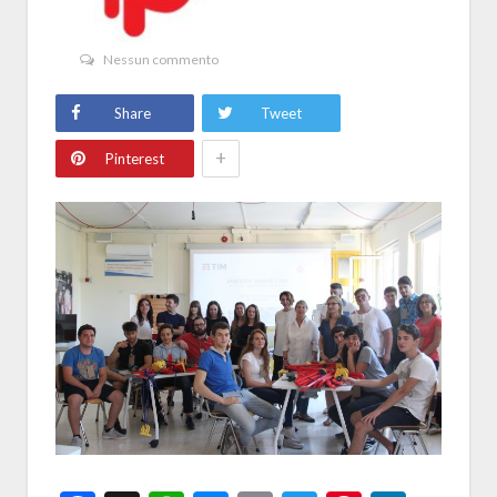
Nessun commento
Share
Tweet
+
Pinterest