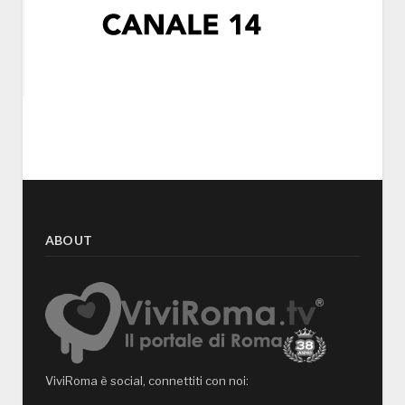
ABOUT
ViviRoma è social, connettiti con noi: