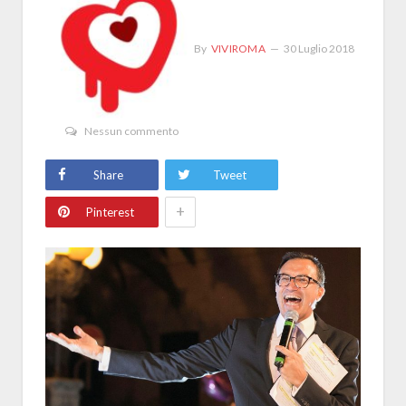
By
VIVIROMA
30 Luglio 2018
Nessun commento
Share
Tweet
+
Pinterest