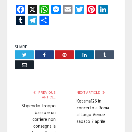
Facebook
X
WhatsApp
Messenger
Email
Twitter
Pintere
Linke
Tumblr
Telegram
Condividi
SHARE.
Twitter
Facebook
Pinterest
LinkedIn
Tumblr
Email
PREVIOUS
NEXT ARTICLE
ARTICLE
Ketama126 in
Stipendio troppo
concerto a Roma
basso e un
al Largo Venue
corriere non
sabato 7 aprile
consegna la