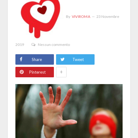
By
VIVIROMA
23 Novembre
2019
Nessun commento
Share
Tweet
+
Pinterest