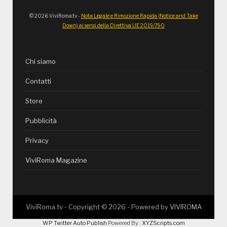
© 2026 ViviRoma.tv -
Nota Legale e Rimozione Rapida (Notice and Take
Down) ai sensi della Direttiva UE 2019/790
Chi siamo
Contatti
Store
Pubblicità
Privacy
ViviRoma Magazine
ViviRoma.tv - Copyright ©
2026
- Powered by
VIVIROMA
WP Twitter Auto Publish
Powered By :
XYZScripts.com