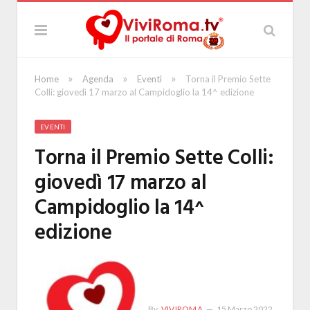
»
»
»
Home
Agenda
Eventi
Torna il Premio Sette
Colli: giovedì 17 marzo al Campidoglio la 14^ edizione
EVENTI
Torna il Premio Sette Colli:
giovedì 17 marzo al
Campidoglio la 14^
edizione
By
VIVIROMA
15 Marzo 2022