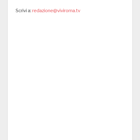
Scrivi a:
redazione@viviroma.tv