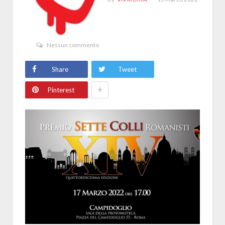
Nessun commento
Share
Tweet
+
Pinterest