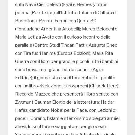
sulla Nave Cieli Celesti (Fazi) e Heroes y otros
poema (Pee-Texps) all’Istituto Italiano di Cultura di
Barcellona; Renato Ferrari con Quota 80
(Fondazione Argentina Altobelli); Marco Belocchi e
Maria Letizia Avato con Il curioso incontro delle
parallele (Centro Studi Tindari Patti); Assunta Gneo
con Tira fuori l’anima (Europa Edizioni); Maria Rita
Guerra con il libro per grandi e piccoli Tutti i bambini
sono bravi…ma i grandi non lo sanno!!! (Agra
Editrice); il giornalista e scrittore Roberto Ippolito
con un libro-rivelazione, Eurosprechi (Chiarelettere);
Riccardo Mazzeo che presenterà il libro scritto con
Zygmunt Bauman Elogio della letteratura; Haidar
Hafez, candidato Nobel per la Pace, con Lezioni di
pace. Il Corano, l’islam e il terrorismo spiegati ai miei
allievi; lo scrittore e viaggiatore per gli oceani
Simone Perotti con il magnifico Atlante delle isole