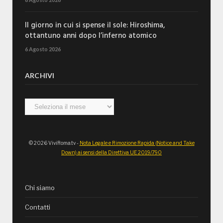
Il giorno in cui si spense il sole: Hiroshima,
ottantuno anni dopo l’inferno atomico
6 Agosto 2026
ARCHIVI
Archivi
© 2026 ViviRoma.tv -
Nota Legale e Rimozione Rapida (Notice and Take
Down) ai sensi della Direttiva UE 2019/790
Chi siamo
Contatti