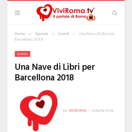
»
»
»
Home
Agenda
Eventi
Una Nave di Libri per
Barcellona 2018
EVENTI
Una Nave di Libri per
Barcellona 2018
By
VIVIROMA
8 Aprile 2018