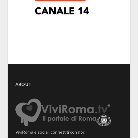
ABOUT
ViviRoma è social, connettiti con noi: