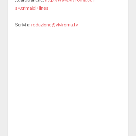
guarda anche:
http://www.viviroma.tv/?
s=grimaldi+lines
Scrivi a:
redazione@viviroma.tv