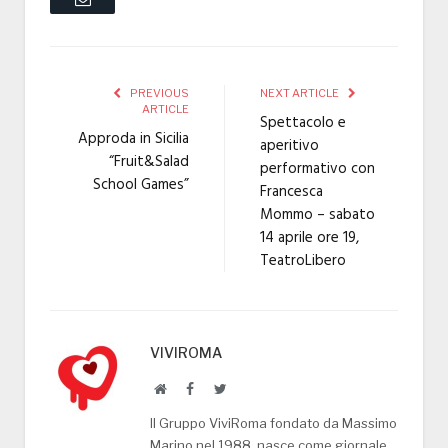
PREVIOUS
NEXT ARTICLE
ARTICLE
Spettacolo e
Approda in Sicilia
aperitivo
“Fruit&Salad
performativo con
School Games”
Francesca
Mommo – sabato
14 aprile ore 19,
TeatroLibero
VIVIROMA
Website
Facebook
Twitter
Il Gruppo ViviRoma fondato da Massimo
Marino nel 1988, nasce come giornale