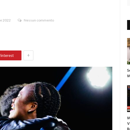
re 2022
Nessun commento
+
interest
S
M
M
V
R