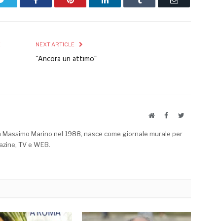
E
NEXT ARTICLE
o
“Ancora un attimo”
e
Website
Facebook
Twitter
a Massimo Marino nel 1988, nasce come giornale murale per
azine, TV e WEB.