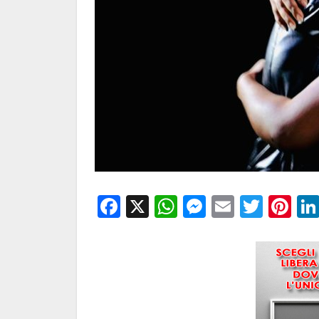
Facebook
X
WhatsApp
Messenge
Email
Twitt
Pi