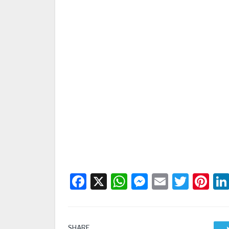
Facebook
X
WhatsApp
Messenge
Email
Twitt
Pi
SHARE.