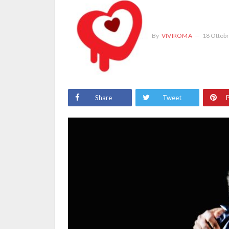
By
VIVIROMA
18 Ottob
Share
Tweet
P