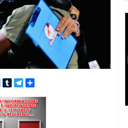
r
er
nterest
LinkedIn
Tumblr
Telegram
Condividi