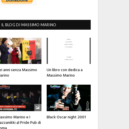
IL BLOG DI MASSIMO MARINO
ei anni senza Massimo
Un libro con dedica a
arino
Massimo Marino
assimo Marino e I
Black Oscar night 2001
azzanikki al Pride Pub di
oma