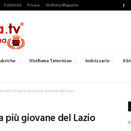
Pubblicità
Privacy
ViviRoma Magazine
Fac
ubriche
ViviRoma Television
Indirizzario
Il 
Vocalist la gara canora più giovane del Lazio
a più giovane del Lazio
S