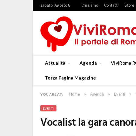
sabato, Agosto 8
Chi siamo
Contatti
Store
Attualità
Agenda
ViviRoma R
Terza Pagina Magazine
»
»
»
Home
Agenda
Eventi
YOU ARE AT:
EVENTI
Vocalist la gara canor