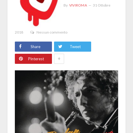
By
VIVIROMA
31 Ottobre
2018
Nessun commento
Share
Tweet
+
Pinterest