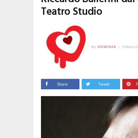
Teatro Studio
By
VIVIROMA
1 Marzo 
Share
Tweet
P