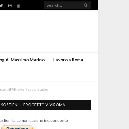
TikTok
ebook
Twitter
Instagram
YouTube
blog di Massimo Marino
Lavoro a Roma
arzo all’Altrove Teatro Studio
SOSTIENI IL PROGETTO VIVIROMA
ostieni la comunicazione indipendente