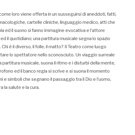
come loro viene offerta in un susseguirsi di aneddoti, fatti,
rmacologiche, cartelle cliniche, linguaggio medico, atti che
ola ed il suono si fanno immagine evocativa e l’attore
ed il quotidiano; una partitura musicale segna lo spazio
Chi è il diverso, il folle, il matto? Il Teatro come luogo
ortare lo spettatore nello sconosciuto. Un viaggio surreale
a partitura musicale, suona il ritmo e i disturbi della mente,
crofono ed il banco regia si scrive e si suona il momento
 e simboli che segnano il passaggio tra il Dio e l’uomo,
tra la salute e la cura.