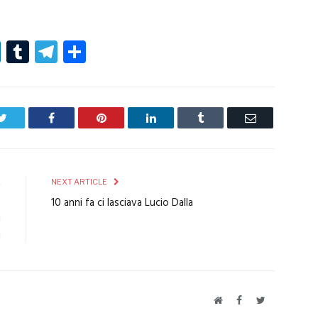
r
er
nterest
LinkedIn
Tumblr
Telegram
Condividi
Twitter
Facebook
Pinterest
LinkedIn
Tumblr
Email
E
NEXT ARTICLE
o
10 anni fa ci lasciava Lucio Dalla
i
i
Website
Facebook
Twitter