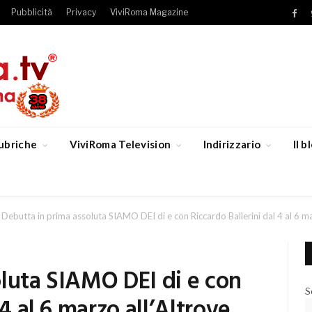
Pubblicità
Privacy
ViviRoma Magazine
Fac
ubriche
ViviRoma Television
Indirizzario
Il 
Debutta in prima assoluta SIAMO DEI di e con Riccardo Ballerini dal 4 al 6 m
oluta SIAMO DEI di e con
S
 4 al 6 marzo all’Altrove