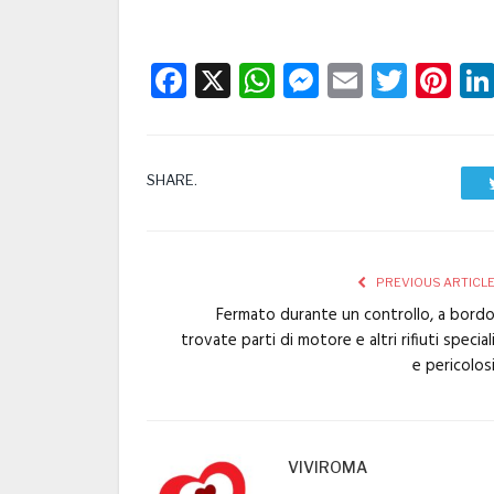
Facebook
X
WhatsApp
Messenge
Email
Twitt
Pi
SHARE.
PREVIOUS ARTICL
Fermato durante un controllo, a bord
trovate parti di motore e altri rifiuti special
e pericolos
VIVIROMA