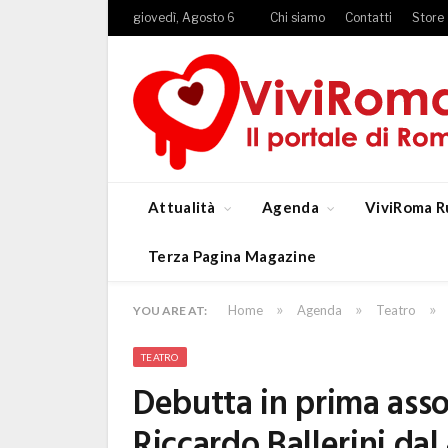
giovedì, Agosto 6
Chi siamo
Contatti
Store
Attualità
Agenda
ViviRoma R
Terza Pagina Magazine
»
»
»
Home
Agenda
Teatro
YOU ARE AT:
TEATRO
Debutta in prima ass
Riccardo Ballerini dal