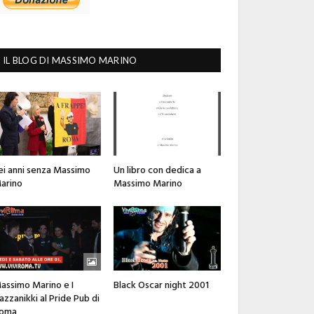
IL BLOG DI MASSIMO MARINO
ei anni senza Massimo
Un libro con dedica a
arino
Massimo Marino
assimo Marino e I
Black Oscar night 2001
azzanikki al Pride Pub di
oma