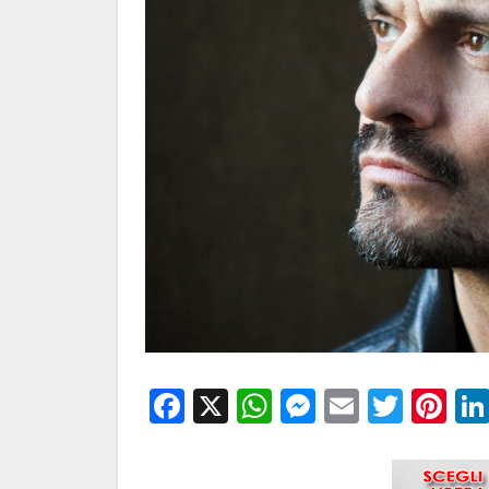
Facebook
X
WhatsApp
Messenge
Email
Twitt
Pi