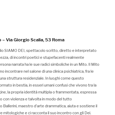
o – Via Giorgio Scalia, 53 Roma
dio SIAMO DEI, spettacolo scritto, diretto e interpretato
llezza, di incontri poetici e stupefacenti realmente
rsona narrata ha le sue radici simboliche in un Mito. Il Mito
 incontrare nel salone di una clinica psichiatrica, fra le
 una struttura residenziale. In luoghi come questo
ormato in bestia, in esseri umani confusi che vivono tra la
ne, la propria identità multipla o frammentata, espressa
 con violenza e talvolta in modo del tutto
o Ballerini, maestro d’arte drammatica, aiuta e sostiene il
re mitologiche e ci racconta il suo incontro con gli Dei.