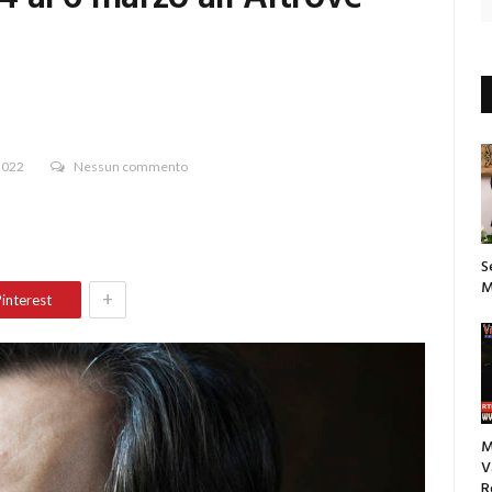
2022
Nessun commento
S
M
+
interest
M
V
R