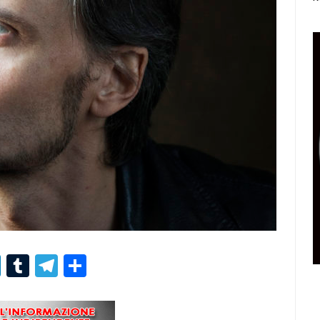
r
er
nterest
LinkedIn
Tumblr
Telegram
Condividi