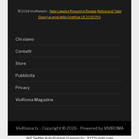
© 2026 ViviRoma.tv -
Nota Legale e Rimozione Rapida (Notice and Take
Down) ai sensi della Direttiva UE 2019/790
Chi siamo
Contatti
Store
Pubblicità
Privacy
ViviRoma Magazine
ViviRoma.tv - Copyright ©
2026
- Powered by
VIVIROMA
WP Twitter Auto Publish
Powered By :
XYZScripts.com