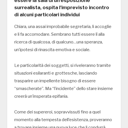
essere la sala di un’esposizione
surrealista, ospita l’imprevisto incontro
di alcuni particolari individui
Chiara, una assai improbabile segretaria, li accoglie
e li fa accomodare. Sembrano tutti essere lì alla
ricerca di qualcosa, di qualcuno…una speranza,
un’ipotesi di rinascita emotiva e sociale.
Le particolarità dei soggetti, si riveleranno tramite
situazioni esilaranti e grottesche, lasciando
trasparire un impellente bisogno di essere
“smascherate”. Ma “l’incidente” dello stare insieme
creerà un’insperata epifania.
Come dei supereroi, sopravvissuti fino a quel
momento alla tempesta dell’esistenza, proveranno
a trovare insieme una nuova luce che li condurrà