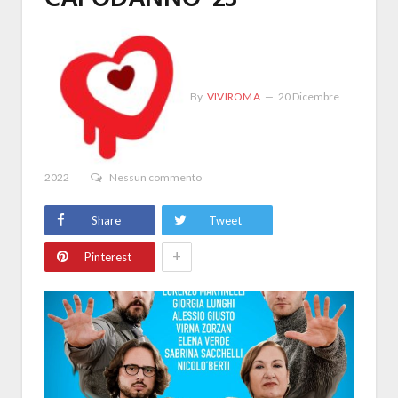
By
VIVIROMA
20 Dicembre
2022
Nessun commento
Share
Tweet
+
Pinterest