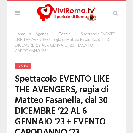
»
»
»
Home
Agenda
Teatro
Spettacolo EVENTO
LIKE THE AVENGERS, regia di Matteo Fasanella, dal 30
DICEMBRE ‘22 AL 6 GENNAIO ‘23 + EVENTO
CAPODANNO ‘23
TEATRO
Spettacolo EVENTO LIKE
THE AVENGERS, regia di
Matteo Fasanella, dal 30
DICEMBRE ‘22 AL 6
GENNAIO ‘23 + EVENTO
CAPODANNO ‘23