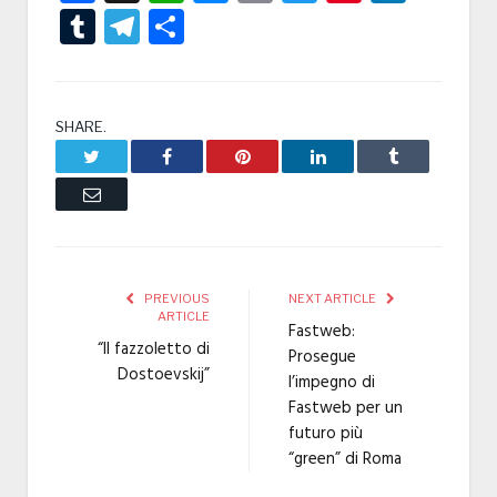
Tumblr
Telegram
Condividi
SHARE.
Twitter
Facebook
Pinterest
LinkedIn
Tumblr
Email
PREVIOUS
NEXT ARTICLE
ARTICLE
Fastweb:
“Il fazzoletto di
Prosegue
Dostoevskij”
l’impegno di
Fastweb per un
futuro più
“green” di Roma