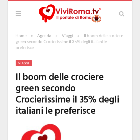
»
»
»
Home
Agenda
Viaggi
Il boom delle crociere
green secondo Crocierissime il 35% degli italiani le
preferisce
VIAGGI
Il boom delle crociere
green secondo
Crocierissime il 35% degli
italiani le preferisce