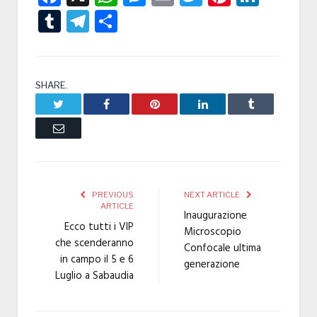
Tumblr
Telegram
Condividi
SHARE.
Twitter
Facebook
Pinterest
LinkedIn
Tumblr
Email
PREVIOUS
NEXT ARTICLE
ARTICLE
Inaugurazione
Ecco tutti i VIP
Microscopio
che scenderanno
Confocale ultima
in campo il 5 e 6
generazione
Luglio a Sabaudia