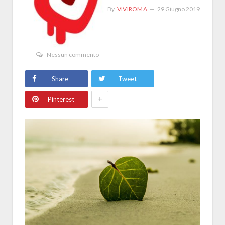
By
VIVIROMA
29 Giugno 2019
Nessun commento
Share
Tweet
+
Pinterest