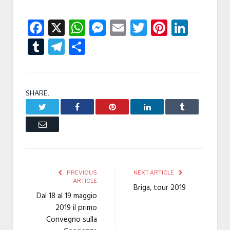
Facebook
X
WhatsApp
Messenger
Email
Twitter
Pintere
Linke
Tumblr
Telegram
Condividi
SHARE.
Twitter
Facebook
Pinterest
LinkedIn
Tumblr
Email
PREVIOUS
NEXT ARTICLE
ARTICLE
Briga, tour 2019
Dal 18 al 19 maggio
2019 il primo
Convegno sulla