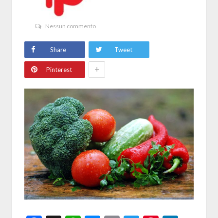
Nessun commento
Share
Tweet
+
Pinterest