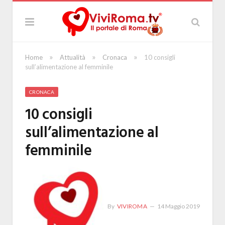
»
»
»
Home
Attualità
Cronaca
10 consigli
sull’alimentazione al femminile
CRONACA
10 consigli
sull’alimentazione al
femminile
By
VIVIROMA
14 Maggio 2019