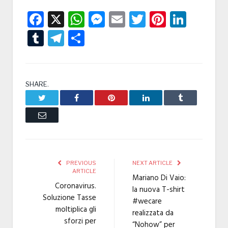
Facebook
X
WhatsApp
Messenger
Email
Twitter
Pintere
Linke
Tumblr
Telegram
Condividi
SHARE.
Twitter
Facebook
Pinterest
LinkedIn
Tumblr
Email
PREVIOUS
NEXT ARTICLE
ARTICLE
Mariano Di Vaio:
Coronavirus.
la nuova T-shirt
Soluzione Tasse
#wecare
moltiplica gli
realizzata da
sforzi per
“Nohow” per