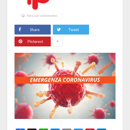
Nessun commento
Share
Tweet
+
Pinterest