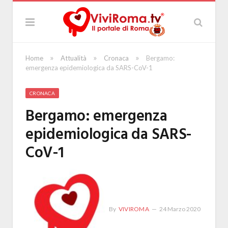
»
»
»
Home
Attualità
Cronaca
Bergamo:
emergenza epidemiologica da SARS-CoV-1
CRONACA
Bergamo: emergenza
epidemiologica da SARS-
CoV-1
By
VIVIROMA
24 Marzo 2020