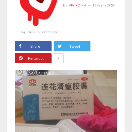
By
VIVIROMA
13 Aprile 2020
Nessun commento
Share
Tweet
+
Pinterest