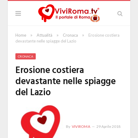
»
»
»
Home
Attualità
Cronaca
Erosione costiera
devastante nelle spiagge del Lazio
CRONACA
Erosione costiera
devastante nelle spiagge
del Lazio
By
VIVIROMA
29 Aprile 2018