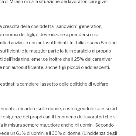
ca di Milano circa la situazione dei lavoratori caregiver
a crescita della cosiddetta “sandwich” generation,
tonomia dei figli, e deve iniziare a prendersi cura
i anziani o non autosufficienti. In Italia ci sono 8 milioni
ufficienti e la maggior parte lo fa in parallelo al proprio
nti dell’indagine, emerge inoltre che il 25% dei caregiver
non autosufficiente, anche figli piccoli o adolescenti.
 destinati a cambiare l’assetto delle politiche di welfare
ntemente a ricadere sulle donne, costringendole spesso ad
e esigenze dei propri cari, il fenomeno dei lavoratori che si
arda in misura sempre maggiore anche gli uomini. Secondo
 vede un 61% di uomini e il 39% di donne. (L’incidenza degli