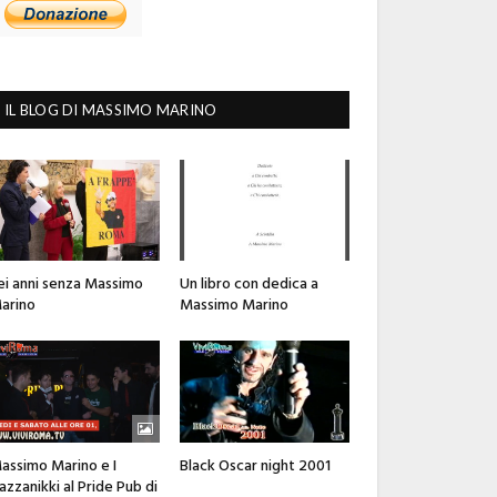
IL BLOG DI MASSIMO MARINO
ei anni senza Massimo
Un libro con dedica a
arino
Massimo Marino
assimo Marino e I
Black Oscar night 2001
azzanikki al Pride Pub di