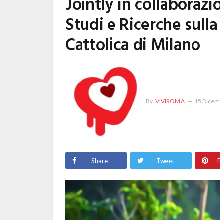
Jointly in collaborazi
Studi e Ricerche sulla
Cattolica di Milano
By
VIVIROMA
15 Dicem
Share
Tweet
P