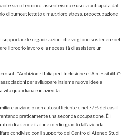
evante sia in termini di assenteismo e uscita anticipata dal
schio di burnout legato a maggiore stress, preoccupazione
po di supportare le organizzazioni che vogliono sostenere nel
re il proprio lavoro e la necessità di assistere un
rosoft “Ambizione Italia per l’Inclusione e l’Accessibilità”:
e associazioni per sviluppare insieme nuove idee a
a vita quotidiana e in azienda.
amiliare anziano o non autosufficiente e nel 77% dei casi il
iventando praticamente una seconda occupazione. È il
atori di aziende italiane medio grandi dall’azienda
elfare condiviso con il supporto del Centro di Ateneo Studi