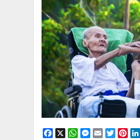
Facebook
X
WhatsApp
Messenge
Email
Twitt
Pi