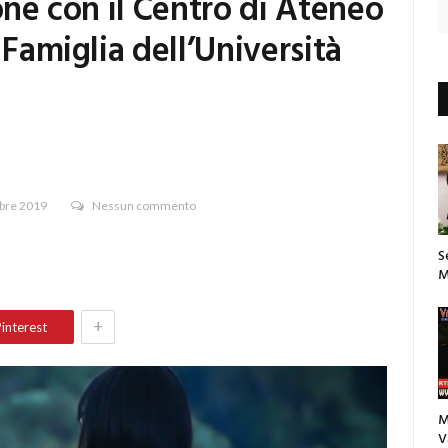
one con il Centro di Ateneo
 Famiglia dell’Università
bre 2019
Nessun commento
S
M
+
interest
M
V