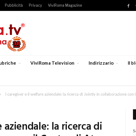
Pubblicità
Privacy
ViviRoma Magazine
Fac
ubriche
ViviRoma Television
Indirizzario
Il 
»
I caregiver e il welfare aziendale: la ricerca di Jointly in collaborazione con
e aziendale: la ricerca di
S