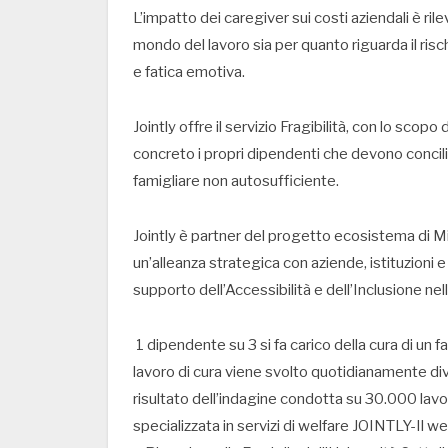
L’impatto dei caregiver sui costi aziendali è ril
mondo del lavoro sia per quanto riguarda il ri
e fatica emotiva.
Jointly offre il servizio Fragibilità, con lo sco
concreto i propri dipendenti che devono concilia
famigliare non autosufficiente.
Jointly è partner del progetto ecosistema di Mic
un’alleanza strategica con aziende, istituzioni 
supporto dell’Accessibilità e dell’Inclusione nell
1 dipendente su 3 si fa carico della cura di un f
lavoro di cura viene svolto quotidianamente d
risultato dell’indagine condotta su 30.000 lavor
specializzata in servizi di welfare JOINTLY-Il w