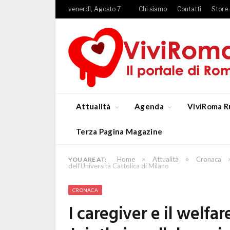
venerdì, Agosto 7
Chi siamo
Contatti
Store
Attualità
Agenda
ViviRoma R
Terza Pagina Magazine
»
»
Home
Attualità
Cronaca
YOU ARE AT:
dell’Università Cattolica di Milano
CRONACA
I caregiver e il welfar