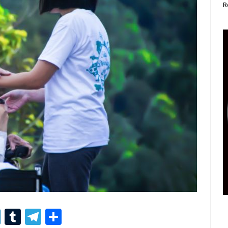
R
r
er
nterest
LinkedIn
Tumblr
Telegram
Condividi