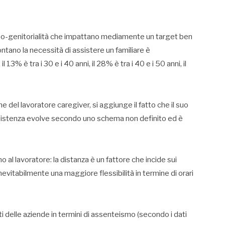
neo-genitorialità che impattano mediamente un target ben
frontano la necessità di assistere un familiare è
 13% è tra i 30 e i 40 anni, il 28% è tra i 40 e i 50 anni, il
e del lavoratore caregiver, si aggiunge il fatto che il suo
 assistenza evolve secondo uno schema non definito ed è
o al lavoratore: la distanza è un fattore che incide sui
evitabilmente una maggiore flessibilità in termine di orari
 delle aziende in termini di assenteismo (secondo i dati