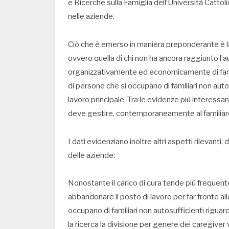
e Ricerche sulla Famiglia dell’Università Cattoli
nelle aziende.
Ciò che è emerso in maniera preponderante è l
ovvero quella di chi non ha ancora raggiunto l’au
organizzativamente ed economicamente di familiar
di persone che si occupano di familiari non autos
lavoro principale. Tra le evidenze più interessa
deve gestire, contemporaneamente al familiare 
I dati evidenziano inoltre altri aspetti rilevanti,
delle aziende:
Nonostante il carico di cura tende più freque
abbandonare il posto di lavoro per far fronte all
occupano di familiari non autosufficienti rigu
la ricerca la divisione per genere dei caregiver