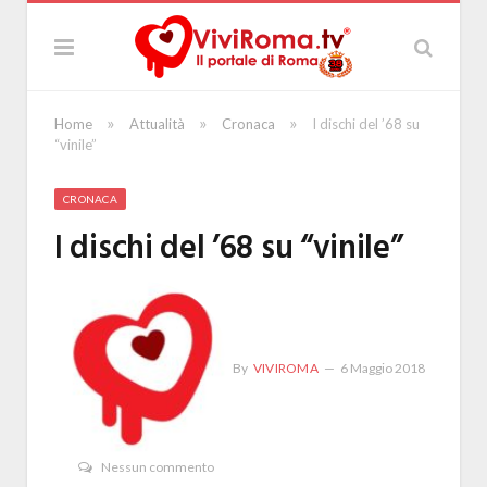
»
»
»
Home
Attualità
Cronaca
I dischi del ’68 su
“vinile”
CRONACA
I dischi del ’68 su “vinile”
By
VIVIROMA
6 Maggio 2018
Nessun commento