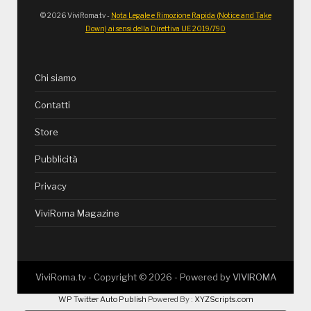
© 2026 ViviRoma.tv -
Nota Legale e Rimozione Rapida (Notice and Take
Down) ai sensi della Direttiva UE 2019/790
Chi siamo
Contatti
Store
Pubblicità
Privacy
ViviRoma Magazine
ViviRoma.tv - Copyright ©
2026
- Powered by
VIVIROMA
WP Twitter Auto Publish
Powered By :
XYZScripts.com