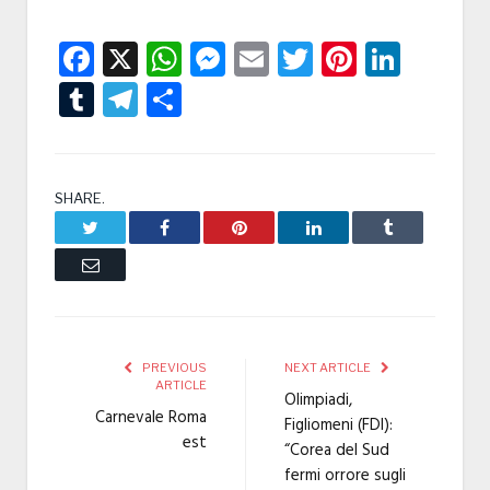
Facebook
X
WhatsApp
Messenger
Email
Twitter
Pintere
Linke
Tumblr
Telegram
Condividi
SHARE.
Twitter
Facebook
Pinterest
LinkedIn
Tumblr
Email
PREVIOUS
NEXT ARTICLE
ARTICLE
Olimpiadi,
Carnevale Roma
Figliomeni (FDI):
est
“Corea del Sud
fermi orrore sugli