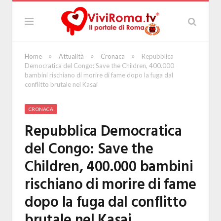
»
»
»
Home
Attualità
Cronaca
Repubblica
Democratica del Congo: Save the Children, 400.000
bambini rischiano di morire di fame dopo la fuga dal
conflitto brutale nel Kasai
CRONACA
Repubblica Democratica
del Congo: Save the
Children, 400.000 bambini
rischiano di morire di fame
dopo la fuga dal conflitto
brutale nel Kasai