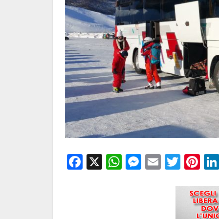
Facebook
X
WhatsApp
Messenge
Email
Twitt
Pi