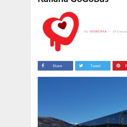
By
VIVIROMA
19 Genna
Share
Tweet
P