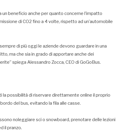
 si ha un beneficio anche per quanto concerne l’impatto
emissione di CO2 fino a 4 volte, rispetto ad un’automobile
é sempre di più oggi le aziende devono guardare in una
tto, ma che sia in grado di apportare anche dei
inserite” spiega Alessandro Zocca, CEO di GoGoBus.
la possibilità di riservare direttamente online il proprio
a bordo del bus, evitando la fila alle casse.
possono noleggiare sci o snowboard, prenotare delle lezioni
d il pranzo.