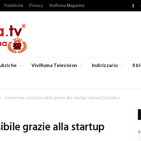
Pubblicità
Privacy
ViviRoma Magazine
Fac
ubriche
ViviRoma Television
Indirizzario
Il 
»
Sciare low cost è possibile grazie alla startup italiana GoGoBus
ibile grazie alla startup
S