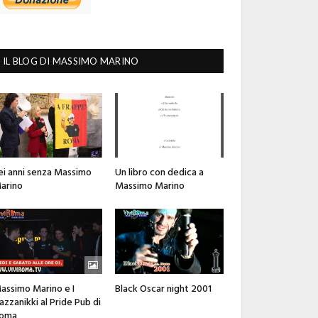
IL BLOG DI MASSIMO MARINO
ei anni senza Massimo
Un libro con dedica a
arino
Massimo Marino
assimo Marino e I
Black Oscar night 2001
azzanikki al Pride Pub di
oma