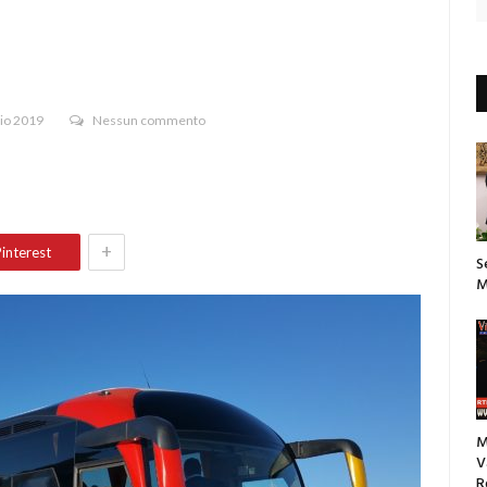
io 2019
Nessun commento
+
interest
S
M
M
V
R