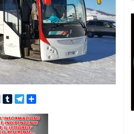
r
er
nterest
LinkedIn
Tumblr
Telegram
Condividi