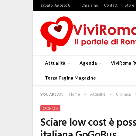
sabato, Agosto 8
Chi siamo
Contatti
Store
Attualità
Agenda
ViviRoma R
Terza Pagina Magazine
»
»
Home
Attualità
Cronaca
YOU ARE AT:
CRONACA
Sciare low cost è poss
italiana GoGoBus