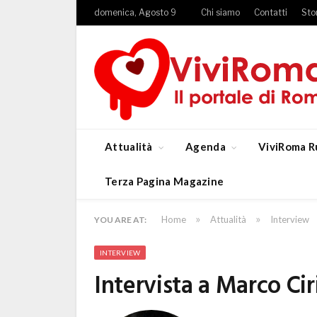
domenica, Agosto 9
Chi siamo
Contatti
Sto
Attualità
Agenda
ViviRoma R
Terza Pagina Magazine
»
»
Home
Attualità
Interview
YOU ARE AT:
INTERVIEW
Intervista a Marco Cir