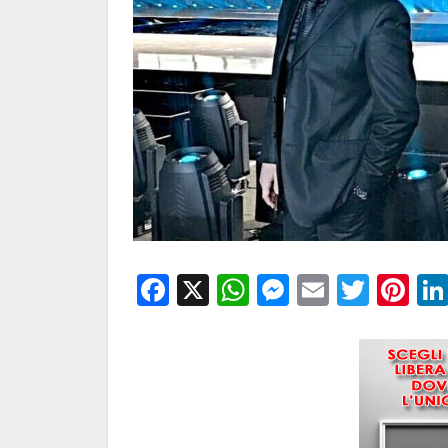
Facebook
X
WhatsApp
Messenge
Email
Twitt
Pi