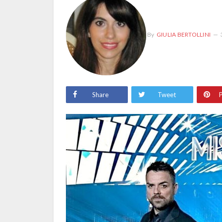
By
GIULIA BERTOLLINI
Share
Tweet
P