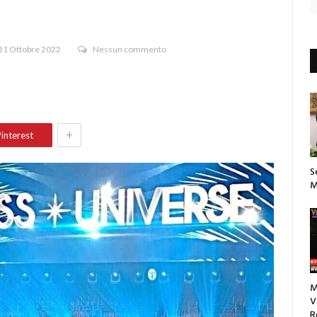
31 Ottobre 2022
Nessun commento
+
interest
S
M
M
V
R