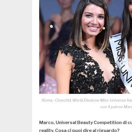
Roma : Cinecittà World.Elezione Miss Universe Italy
con il patron Marc
Marco, Universal Beauty Competition di cu
reality. Cosa ci puoi dire al riguardo?