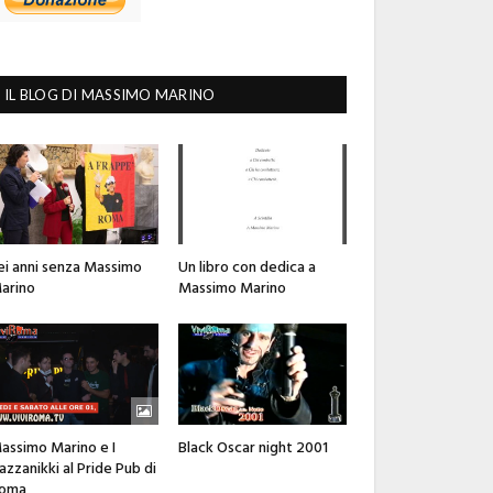
IL BLOG DI MASSIMO MARINO
ei anni senza Massimo
Un libro con dedica a
arino
Massimo Marino
assimo Marino e I
Black Oscar night 2001
azzanikki al Pride Pub di
oma