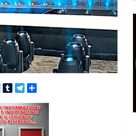
r
er
nterest
LinkedIn
Tumblr
Telegram
Condividi