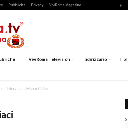
re
Pubblicità
Privacy
ViviRoma Magazine
Fac
ubriche
ViviRoma Television
Indirizzario
Il 
»
Intervista a Marco Ciriaci
iaci
S