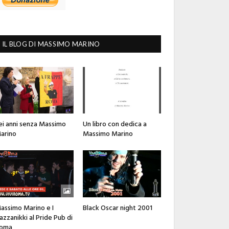
IL BLOG DI MASSIMO MARINO
ei anni senza Massimo
Un libro con dedica a
arino
Massimo Marino
assimo Marino e I
Black Oscar night 2001
azzanikki al Pride Pub di
oma