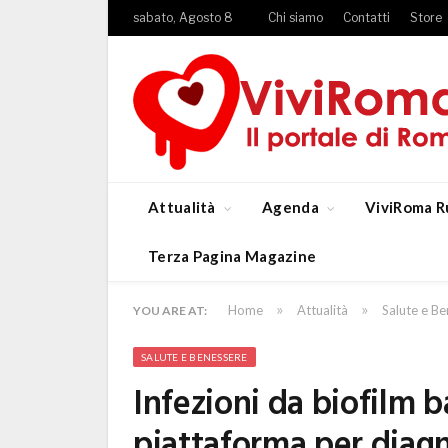
sabato, Agosto 8
Chi siamo
Contatti
Store
Attualità
Agenda
ViviRoma R
Terza Pagina Magazine
»
»
Home
Attualità
Salute e B
YOU ARE AT:
SALUTE E BENESSERE
Infezioni da biofilm b
piattaforma per diagn