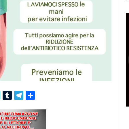
r
er
nterest
LinkedIn
Tumblr
Telegram
Condividi