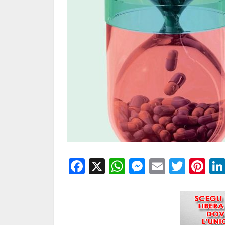
Facebook
X
WhatsApp
Messenge
Email
Twitt
Pi