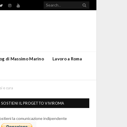
TikTok
ebook
Twitter
Instagram
YouTube
blog di Massimo Marino
Lavoro a Roma
si e cura
SOSTIENI IL PROGETTO VIVIROMA
ostieni la comunicazione indipendente