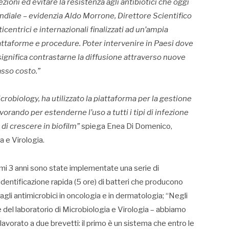
ioni ed evitare la resistenza agli antibiotici che oggi
diale – evidenzia Aldo Morrone, Direttore Scientifico
icentrici e internazionali finalizzati ad un’ampia
attaforme e procedure. Poter intervenire in Paesi dove
ignifica contrastarne la diffusione attraverso nuove
basso costo.”
robiology, ha utilizzato la piattaforma per la gestione
avorando per estenderne l’uso a tutti i tipi di infezione
di crescere in biofilm”
spiega Enea Di Domenico,
a e Virologia.
timi 3 anni sono state implementate una serie di
identificazione rapida (5 ore) di batteri che producono
nza agli antimicrobici in oncologia e in dermatologia; “Negli
re del laboratorio di Microbiologia e Virologia – abbiamo
avorato a due brevetti: il primo è un sistema che entro le