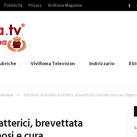
Pubblicità
Privacy
ViviRoma Magazine
Fac
ubriche
ViviRoma Television
Indirizzario
Il 
»
enessere
Infezioni da biofilm batterici, brevettata piattaforma per diagno
atterici, brevettata
S
osi e cura