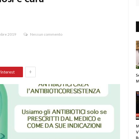
bre 2019
Nessun commento
+
interest
S
M
M
V
R