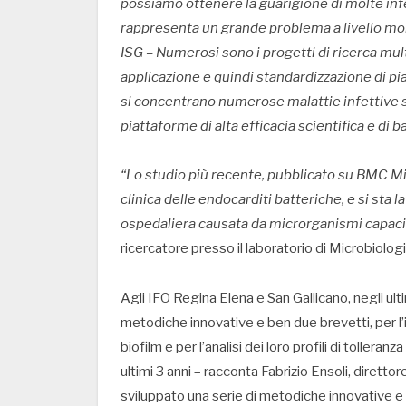
possiamo ottenere la guarigione di molte infez
rappresenta un grande problema a livello mon
ISG – Numerosi sono i progetti di ricerca mult
applicazione e quindi standardizzazione di pi
si concentrano numerose malattie infettive s
piattaforme di alta efficacia scientifica e di 
“Lo studio più recente, pubblicato su BMC Mic
clinica delle endocarditi batteriche, e si sta l
ospedaliera causata da microrganismi capaci 
ricercatore presso il laboratorio di Microbiologi
Agli IFO Regina Elena e San Gallicano, negli ul
metodiche innovative e ben due brevetti, per l’
biofilm e per l’analisi dei loro profili di tollera
ultimi 3 anni – racconta Fabrizio Ensoli, diretto
sviluppato una serie di metodiche innovative e l