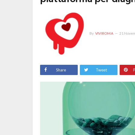
By
VIVIROMA
21 Novem
Share
Tweet
P