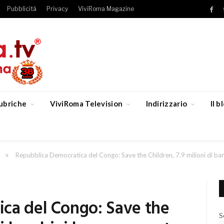
Pubblicità
Privacy
ViviRoma Magazine
Fac
ubriche
ViviRoma Television
Indirizzario
Il 
»
Repubblica Democratica del Congo: Save the Children, 7.9 milioni di bam
ca del Congo: Save the
S