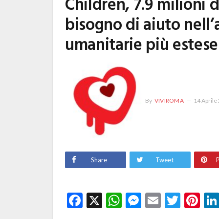
Children, 7.9 milioni
bisogno di aiuto nell’
umanitarie più estese
By
VIVIROMA
14 Aprile
Share
Tweet
P
Facebook
X
WhatsApp
Messenge
Email
Twitt
Pi