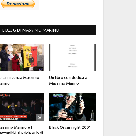
IL BLOG DI MASSIMO MARINO
ei anni senza Massimo
Un libro con dedica a
arino
Massimo Marino
assimo Marino e I
Black Oscar night 2001
azzanikki al Pride Pub di