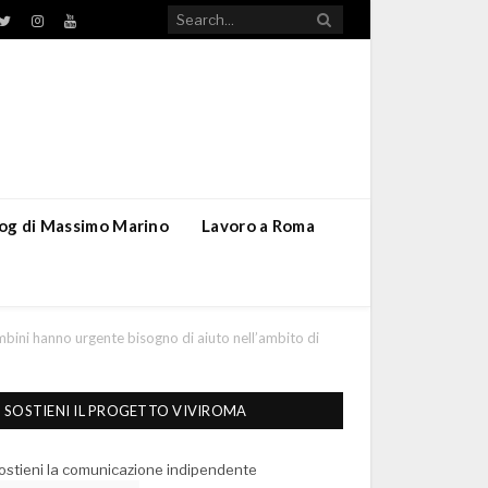
TikTok
ebook
Twitter
Instagram
YouTube
blog di Massimo Marino
Lavoro a Roma
bini hanno urgente bisogno di aiuto nell’ambito di
SOSTIENI IL PROGETTO VIVIROMA
ostieni la comunicazione indipendente