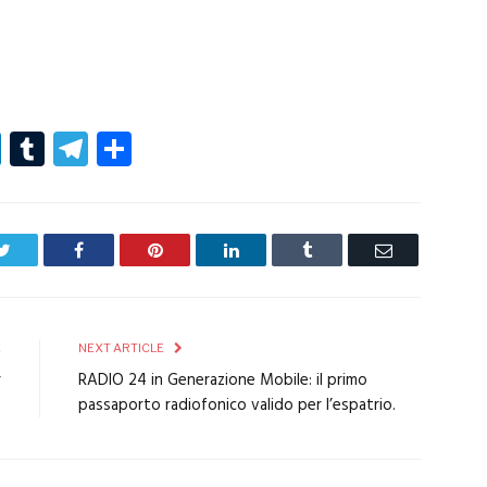
r
er
nterest
LinkedIn
Tumblr
Telegram
Condividi
Twitter
Facebook
Pinterest
LinkedIn
Tumblr
Email
E
NEXT ARTICLE
r
RADIO 24 in Generazione Mobile: il primo
e
passaporto radiofonico valido per l’espatrio.