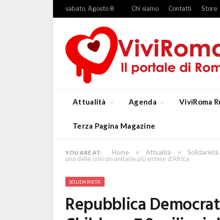
sabato, Agosto 8
Chi siamo
Contatti
Store
Attualità
Agenda
ViviRoma R
Terza Pagina Magazine
»
»
Home
Attualità
Solidarietà
YOU ARE AT:
una delle crisi umanitarie più estese d’Africa
SOLIDARIETÀ
Repubblica Democrati