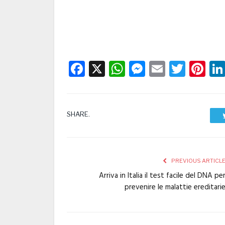
Facebook
X
WhatsApp
Messenge
Email
Twitt
Pi
SHARE.
PREVIOUS ARTICL
Arriva in Italia il test facile del DNA pe
prevenire le malattie ereditari