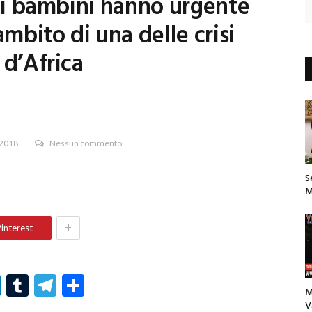
 di bambini hanno urgente
ambito di una delle crisi
 d’Africa
 2018
Nessun commento
S
M
+
interest
r
er
nterest
LinkedIn
Tumblr
Telegram
Condividi
M
V