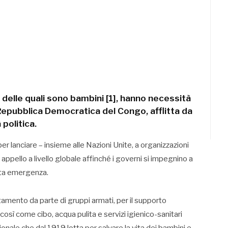
% delle quali sono bambini [1], hanno necessità
Repubblica Democratica del Congo, afflitta da
 politica.
r lanciare – insieme alle Nazioni Unite, a organizzazioni
appello a livello globale affinché i governi si impegnino a
sta emergenza.
utamento da parte di gruppi armati, per il supporto
così come cibo, acqua pulita e servizi igienico-sanitari
nale che dal 1919 lotta per salvare la vita dei bambini e