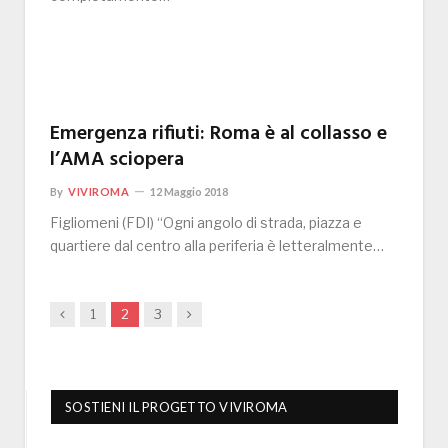
Emergenza rifiuti: Roma è al collasso e
l’AMA sciopera
By
VIVIROMA
12 Maggio 2018
Figliomeni (FDI) “Ogni angolo di strada, piazza e
quartiere dal centro alla periferia è letteralmente…
Previous
Next
1
2
3
SOSTIENI IL PROGETTO VIVIROMA