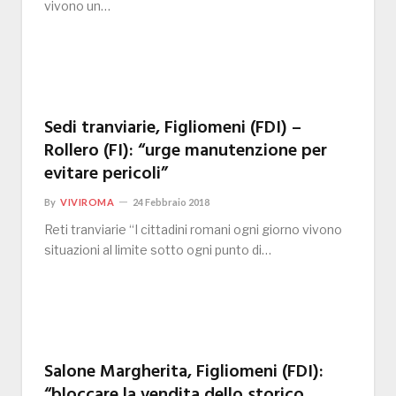
vivono un…
Sedi tranviarie, Figliomeni (FDI) –
Rollero (FI): “urge manutenzione per
evitare pericoli”
By
VIVIROMA
24 Febbraio 2018
Reti tranviarie “I cittadini romani ogni giorno vivono
situazioni al limite sotto ogni punto di…
Salone Margherita, Figliomeni (FDI):
“bloccare la vendita dello storico