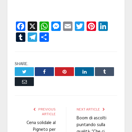
Facebook
X
WhatsApp
Messenger
Email
Twitter
Pintere
Linke
Tumblr
Telegram
Condividi
SHARE.
Twitter
Facebook
Pinterest
LinkedIn
Tumblr
Email
PREVIOUS
NEXT ARTICLE
ARTICLE
Boom di ascolti
Cena solidale al
puntando sulla
Pigneto per
qualità: “Che ci