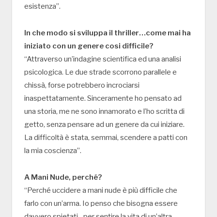
esistenza”.
In che modo si sviluppa il thriller…come mai ha
iniziato con un genere cosi difficile?
“Attraverso un’indagine scientifica ed una analisi
psicologica. Le due strade scorrono parallele e
chissà, forse potrebbero incrociarsi
inaspettatamente. Sinceramente ho pensato ad
una storia, me ne sono innamorato e l’ho scritta di
getto, senza pensare ad un genere da cui iniziare.
La difficoltà è stata, semmai, scendere a patti con
la mia coscienza”.
A Mani Nude, perché?
“Perché uccidere a mani nude è più difficile che
farlo con un’arma. Io penso che bisogna essere
davvero spietati…per sentire la vita di un’altra