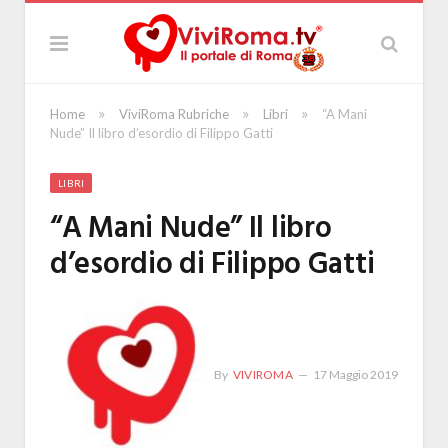
»
»
»
Home
ViviRoma Rubriche
Libri
“A Mani
Nude” Il libro d’esordio di Filippo Gatti
LIBRI
“A Mani Nude” Il libro
d’esordio di Filippo Gatti
By
VIVIROMA
17 Maggio 2019