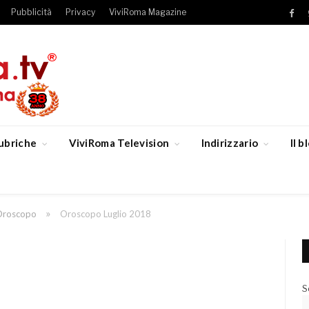
Pubblicità
Privacy
ViviRoma Magazine
Fac
ubriche
ViviRoma Television
Indirizzario
Il 
»
Oroscopo
Oroscopo Luglio 2018
S