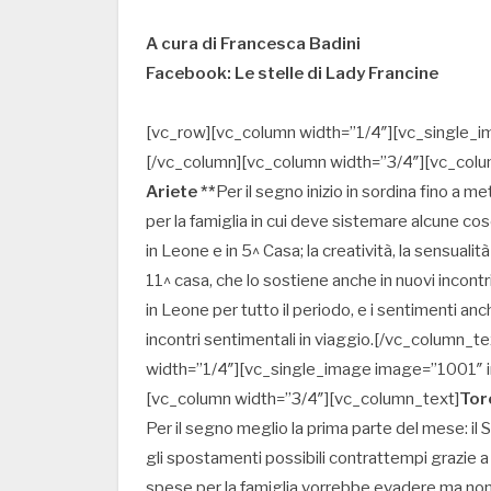
A cura di Francesca Badini
Facebook: Le stelle di Lady Francine
[vc_row][vc_column width=”1/4″][vc_single_i
[/vc_column][vc_column width=”3/4″][vc_colu
Ariete **
Per il segno inizio in sordina fino a m
per la famiglia in cui deve sistemare alcune co
in Leone e in 5^ Casa; la creatività, la sensuali
11^ casa, che lo sostiene anche in nuovi incont
in Leone per tutto il periodo, e i sentimenti a
incontri sentimentali in viaggio.[/vc_column_
width=”1/4″][vc_single_image image=”1001″ im
[vc_column width=”3/4″][vc_column_text]
Tor
Per il segno meglio la prima parte del mese: il S
gli spostamenti possibili contrattempi grazie 
spese per la famiglia vorrebbe evadere ma non 