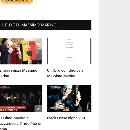
IL BLOG DI MASSIMO MARINO
ei anni senza Massimo
Un libro con dedica a
arino
Massimo Marino
assimo Marino e I
Black Oscar night 2001
azzanikki al Pride Pub di
oma