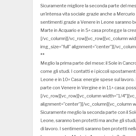
Sicuramente migliore la seconda parte del mese,
un’intensa vita sociale grazie anche a Mercurio
sentimenti grazie a Venere in Leone saranno be
Marte in Acquario e in 5^ casa protegge la creat
[/vc_column][/vc_row][vc_row][vc_column wi
img_size=”full” alignment=”center”][/vc_colu
**
Meglio la prima parte del mese: il Sole in Cancr
come gli studi. I contatti e i piccoli spostame
Leone e in 10^ Casa: energie spese sul lavoro.
parte con Venere in Vergine e in 11^ casa: poss
[/vc_row][vc_row][vc_column width=”1/4″][vc
alignment=”center”][/vc_column][vc_column w
Sicuramente meglio la seconda parte con il Sole
Leone, saranno ben protetti ma anche gli studi, i
di lavoro. I sentimenti saranno ben protetti ne