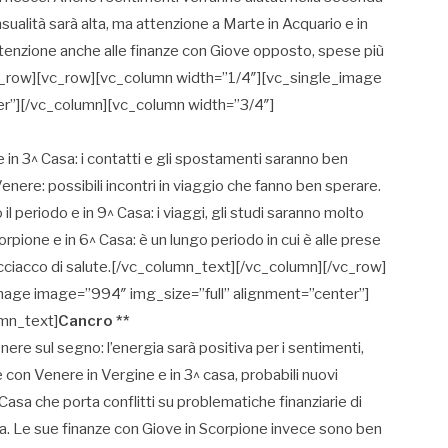
sualità sarà alta, ma attenzione a Marte in Acquario e in
attenzione anche alle finanze con Giove opposto, spese più
c_row][vc_row][vc_column width=”1/4″][vc_single_image
er”][/vc_column][vc_column width=”3/4″]
e in 3^ Casa: i contatti e gli spostamenti saranno ben
enere: possibili incontri in viaggio che fanno ben sperare.
l periodo e in 9^ Casa: i viaggi, gli studi saranno molto
orpione e in 6^ Casa: è un lungo periodo in cui è alle prese
acciacco di salute.[/vc_column_text][/vc_column][/vc_row]
mage image=”994″ img_size=”full” alignment=”center”]
mn_text]
Cancro **
nere sul segno: l’energia sarà positiva per i sentimenti,
con Venere in Vergine e in 3^ casa, probabili nuovi
 Casa che porta conflitti su problematiche finanziarie di
ia. Le sue finanze con Giove in Scorpione invece sono ben