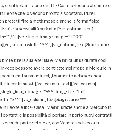
 con il Sole in Leone e in 11^ Casa: lo vedono al centro di
 in Leone che lo vedono pronto a spostarsi. Pure i
n protetti fino a metà mese e anche la forma fisica:
ività e la sensualità sarà alta.[/vc_column_text]
dth=”1/4″][vc_single_image image=”1000″
mn][vc_column width=”3/4″][vc_column_text]
Scorpione
o protegge la sua energia e i viaggi di lunga durata così
nti invece possono avere contrattempi grazie a Mercurio in
 I sentimenti saranno in miglioramento nella seconda
ibili incontri nuovi. [/vc_column_text][/vc_column]
_single_image image=”999″ img_size=”full”
idth=”3/4″][vc_column_text]
Sagittario ***
 in Leone e in 9^ Casa: i viaggi grazie anche a Mercurio in
 contatti e la possibilità di portare in porto nuovi contratti
lla seconda parte del mese, con Venere anch’essa in