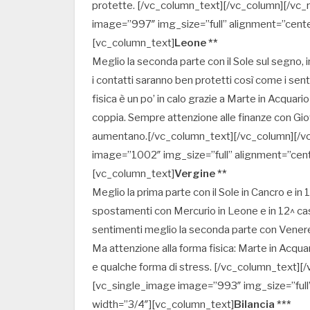
protette. [/vc_column_text][/vc_column][/vc
image=”997″ img_size=”full” alignment=”cent
[vc_column_text]
Leone **
Meglio la seconda parte con il Sole sul segno, 
i contatti saranno ben protetti così come i se
fisica è un po’ in calo grazie a Marte in Acquario
coppia. Sempre attenzione alle finanze con Giov
aumentano.[/vc_column_text][/vc_column][/v
image=”1002″ img_size=”full” alignment=”cen
[vc_column_text]
Vergine **
Meglio la prima parte con il Sole in Cancro e in
spostamenti con Mercurio in Leone e in 12^ casa
sentimenti meglio la seconda parte con Venere
Ma attenzione alla forma fisica: Marte in Acqua
e qualche forma di stress. [/vc_column_text]
[vc_single_image image=”993″ img_size=”full
width=”3/4″][vc_column_text]
Bilancia ***