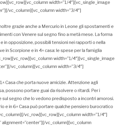
_row][vc_row][vc_column width=”1/4″][vc_single_image
er”][/vc_column][vc_column width=”3/4″]
inoltre grazie anche a Mercurio in Leone gli spostamenti e
ntimenti con Venere sul segno fino a metà mese. La forma
 e in opposizione, possibili tensioni nei rapporti o nella
e in Scorpione e in 4^ casa: le spese per la famiglia
c_row][vc_row][vc_column width=”1/4″][vc_single_image
ter”][/vc_column][vc_column width=”3/4″]
 11^ Casa che porta nuove amicizie. Attenzione agli
, possono portare guai da risolvere o ritardi. Per i
 sul segno che lo vedono predisposto a incontri amorosi.
rio e in 6^ Casa può portare qualche pensiero burocratico
[/vc_column][/vc_row][vc_row][vc_column width=”1/4″]
” alignment=”center”][/vc_column][vc_column