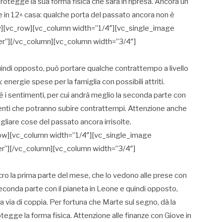
otegge la sua forma fisica che sarà in ripresa. Ancora un
 e in 12^ casa: qualche porta del passato ancora non è
w][vc_row][vc_column width=”1/4″][vc_single_image
er”][/vc_column][vc_column width=”3/4″]
 quindi opposto, può portare qualche contrattempo a livello
 energie spese per la famiglia con possibili attriti.
i sentimenti, per cui andrà meglio la seconda parte con
menti che potranno subire contrattempi. Attenzione anche
gliare cose del passato ancora irrisolte.
ow][vc_column width=”1/4″][vc_single_image
er”][/vc_column][vc_column width=”3/4″]
ncro la prima parte del mese, che lo vedono alle prese con
seconda parte con il pianeta in Leone e quindi opposto,
la via di coppia. Per fortuna che Marte sul segno, dà la
otegge la forma fisica. Attenzione alle finanze con Giove in