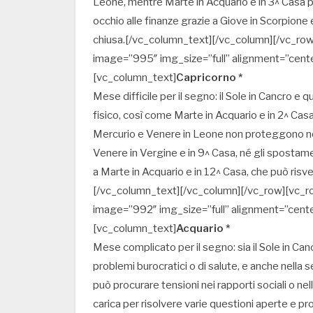
Leone, mentre Marte in Acquario e in 3^ Casa pr
occhio alle finanze grazie a Giove in Scorpione
chiusa.[/vc_column_text][/vc_column][/vc_ro
image=”995″ img_size=”full” alignment=”cent
[vc_column_text]
Capricorno *
Mese difficile per il segno: il Sole in Cancro e
fisico, così come Marte in Acquario e in 2^ Casa:
Mercurio e Venere in Leone non proteggono né 
Venere in Vergine e in 9^ Casa, né gli sposta
a Marte in Acquario e in 12^ Casa, che può risve
[/vc_column_text][/vc_column][/vc_row][vc_r
image=”992″ img_size=”full” alignment=”cent
[vc_column_text]
Acquario *
Mese complicato per il segno: sia il Sole in Ca
problemi burocratici o di salute, e anche nella 
può procurare tensioni nei rapporti sociali o nel
carica per risolvere varie questioni aperte e pr