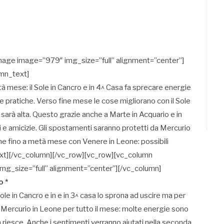
mage image=”979″ img_size=”full” alignment=”center”]
mn_text]
età mese: il Sole in Cancro e in 4^ Casa fa sprecare energie
se pratiche. Verso fine mese le cose migliorano con il Sole
tà sarà alta. Questo grazie anche a Marte in Acquario e in
ri e amicizie. Gli spostamenti saranno protetti da Mercurio
nche fino a metà mese con Venere in Leone: possibili
text][/vc_column][/vc_row][vc_row][vc_column
g_size=”full” alignment=”center”][/vc_column]
o *
ole in Cancro e in e in 3^ casa lo sprona ad uscire ma per
a Mercurio in Leone per tutto il mese: molte energie sono
riesce. Anche i sentimenti verranno aiutati nella seconda