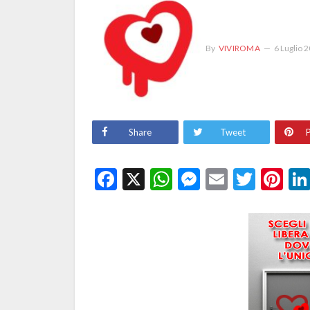
By
VIVIROMA
6 Luglio 
Share
Tweet
P
Facebook
X
WhatsApp
Messenge
Email
Twitt
Pi