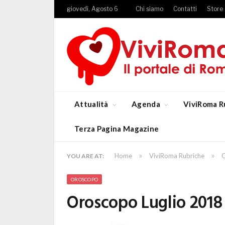
giovedì, Agosto 6
Chi siamo
Contatti
Store
Attualità
Agenda
ViviRoma R
Terza Pagina Magazine
»
»
Home
ViviRoma Rubriche
YOU ARE AT:
OROSCOPO
Oroscopo Luglio 2018