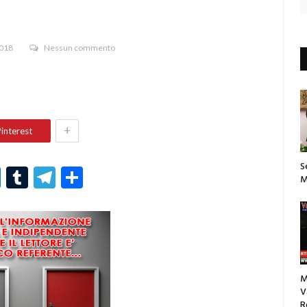
2018
Nessun commento
+
interest
S
r
er
nterest
LinkedIn
Tumblr
Telegram
Condividi
M
M
V
R