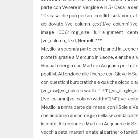
parte con Venere in Vergine e in 5^ Casa: la sen
10^ casa che può portare conflitti sul lavoro, 
del dovuto.[/vc_column_text][/vc_column][/v
image=”996″ img_size=”full” alignment=”cent
[vc_column_text]
Gemelli ***
Meglio la seconda parte con i pianeti in Leone 
protetti grazie a Mercurio in Leone, e anche a V
Buona l’energia con Marte in Acquario per tutto i
positivi. Attenzione alle finanze con Giove in Sc
con questioni burocratiche e qualche piccolo 
[vc_row][vc_column width=”1/4″][vc_single_i
[/vc_column][vc_column width=”3/4″][vc_colu
Meglio la prima parte del mese, con il Sole e Ve
che andranno ancor meglio nella seconda parte 
incontri. Attenzione a Marte in Acquario e in 8^
vecchia data, magari legate al partner o famigl