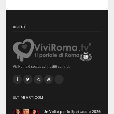
ABOUT
ViviRoma è social, connettiti con noi:
Facebook
Twitter
Instagram
YouTube
TikTok
ULTIMI ARTICOLI
Un Volto per lo Spettacolo 2026: