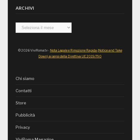
ARCHIVI
Archivi
© 2026 ViviRoma.tv -
Nota Legale e Rimozione Rapida (Notice and Take
Down) ai sensi della Direttiva UE 2019/790
Chi siamo
Contatti
Store
Pubblicità
Privacy
ViviRoma Magazine