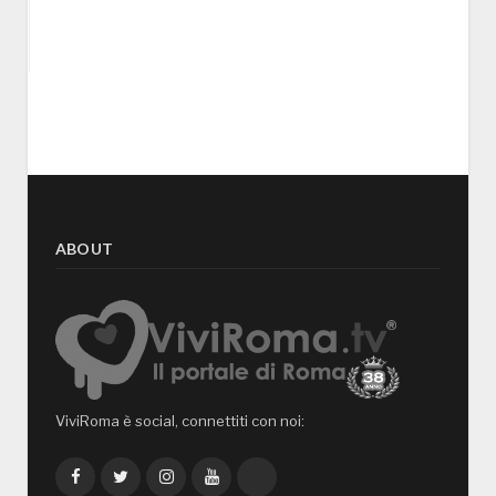
ABOUT
ViviRoma è social, connettiti con noi:
Facebook
Twitter
Instagram
YouTube
TikTok