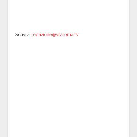
Scrivi a:
redazione@viviroma.tv