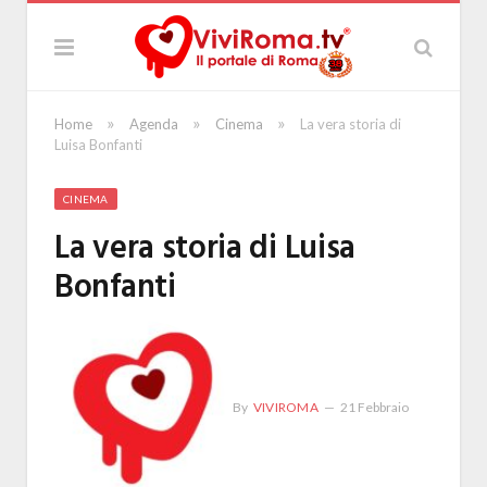
»
»
»
Home
Agenda
Cinema
La vera storia di
Luisa Bonfanti
CINEMA
La vera storia di Luisa
Bonfanti
By
VIVIROMA
21 Febbraio