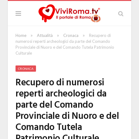
»
»
»
Home
Attualità
Cronaca
Recupero di
numerosi reperti archeologici da parte del Comando
Provinciale di Nuoro e del Comando Tutela Patrimonio
Culturale
CRONACA
Recupero di numerosi
reperti archeologici da
parte del Comando
Provinciale di Nuoro e del
Comando Tutela
Patrimonio Culturale