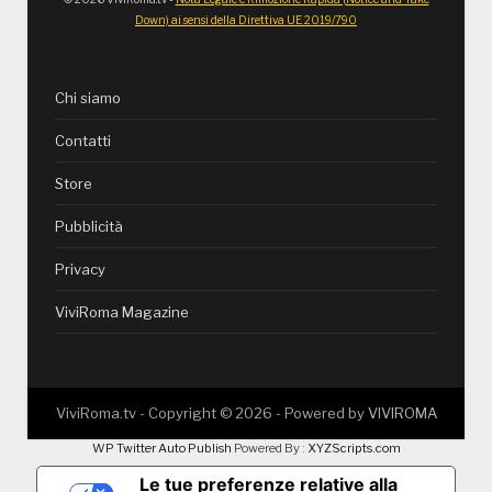
Down) ai sensi della Direttiva UE 2019/790
Chi siamo
Contatti
Store
Pubblicità
Privacy
ViviRoma Magazine
ViviRoma.tv - Copyright ©
2026
- Powered by
VIVIROMA
WP Twitter Auto Publish
Powered By :
XYZScripts.com
Le tue preferenze relative alla