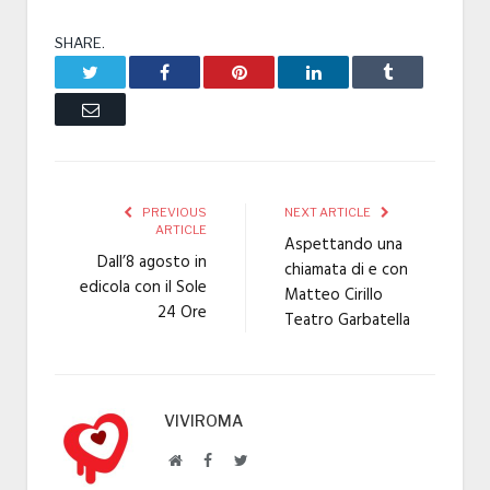
SHARE.
Twitter
Facebook
Pinterest
LinkedIn
Tumblr
Email
PREVIOUS
NEXT ARTICLE
ARTICLE
Aspettando una
Dall’8 agosto in
chiamata di e con
edicola con il Sole
Matteo Cirillo
24 Ore
Teatro Garbatella
VIVIROMA
Website
Facebook
Twitter