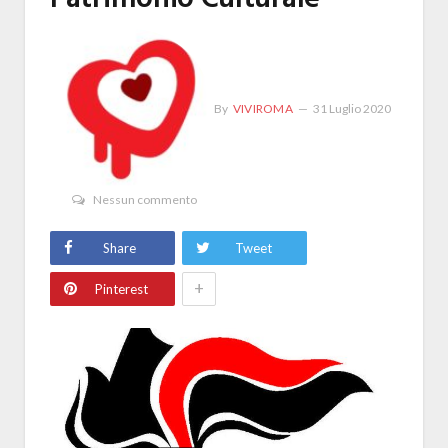
By
VIVIROMA
31 Luglio 2020
Nessun commento
Share
Tweet
+
Pinterest