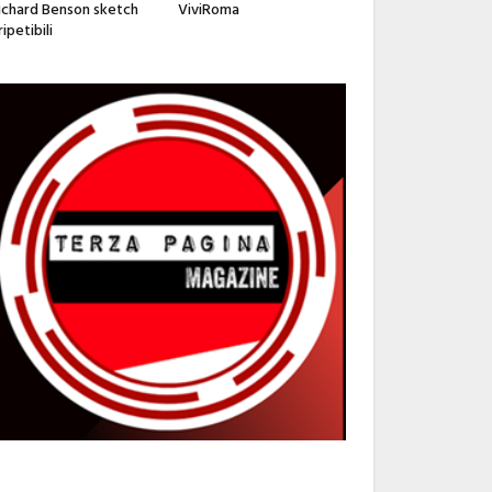
ichard Benson sketch
ViviRoma
ripetibili