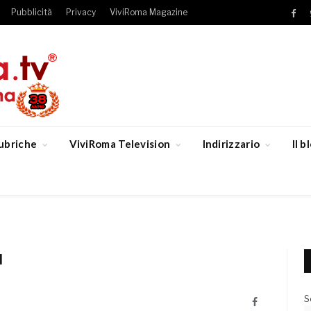
Pubblicità
Privacy
ViviRoma Magazine
Fac
ubriche
ViviRoma Television
Indirizzario
Il 
I
S
Facebook