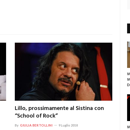
M
M
D
Lillo, prossimamente al Sistina con
“School of Rock”
By
GIULIA BERTOLLINI
9 Luglio 2018
M