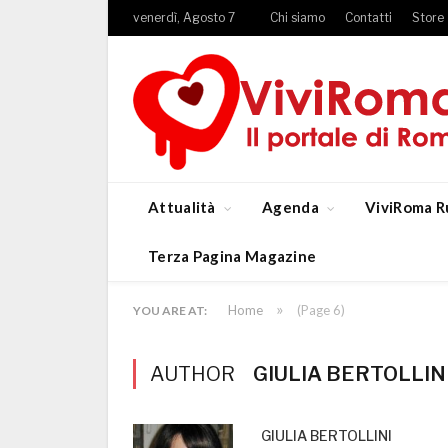
venerdì, Agosto 7
Chi siamo
Contatti
Store
Attualità
Agenda
ViviRoma R
Terza Pagina Magazine
»
Home
(Page 6)
YOU ARE AT:
AUTHOR
GIULIA BERTOLLIN
GIULIA BERTOLLINI