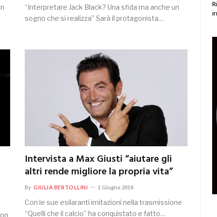
R
un
“Interpretare Jack Black? Una sfida ma anche un
ir
sogno che si realizza” Sarà il protagonista…
Intervista a Max Giusti “aiutare gli
altri rende migliore la propria vita”
By
GIULIA BERTOLLINI
1 Giugno 2018
Con le sue esilaranti imitazioni nella trasmissione
“Quelli che il calcio” ha conquistato e fatto…
con