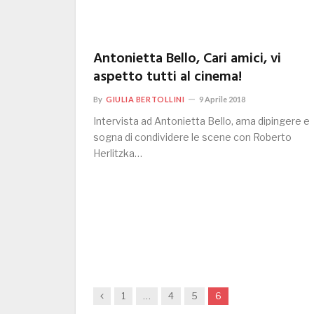
Antonietta Bello, Cari amici, vi
aspetto tutti al cinema!
By
GIULIA BERTOLLINI
9 Aprile 2018
Intervista ad Antonietta Bello, ama dipingere e
sogna di condividere le scene con Roberto
Herlitzka…
Previous
1
…
4
5
6