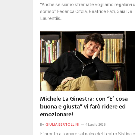
“Anche se siamo stremate vogliamo regalarvi 
sorriso” Federica Cifola, Beatrice Fazi, Gaia De
Laurentiis…
Michele La Ginestra: con “E’ cosa
buona e giusta” vi farò ridere ed
emozionare!
By
GIULIA BERTOLLINI
4 Luglio 2018
E’ pronto a tornare sul palco del Teatro Sistina 